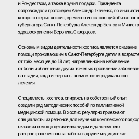
и Рождеством, а также вручил подарки. Президента
сопровождали протоиерей Александр Ткаченко, по инициати
которого открыт хоспис, временно исполняющий обязанност
губернатора Санкт-Петербурга
Александр Беглов
и Министр
здравоохранения
Вероника Скворцова
.
Основным видом деятельности хосписа является оказание
помощи проживающим в Санкт-Петербурге детям в возраст
от трёх месяцев до 18 лет, направленной на избавление
от боли и облегчение других тяжёлых проявлений заболева
на стадии, когда исчерпаны возможности радикального
лечения.
Специалисты хосписа, опираясь на собственный опыт,
создали ряд методических пособий по паллиативной
медицинской помощи. В хоспис регулярно приезжают
специалисты из регионов для изучения комплексного подхо
оказания помощи детям-инвалидам и дальнейшего
распространения опыта работы в другие медицинские