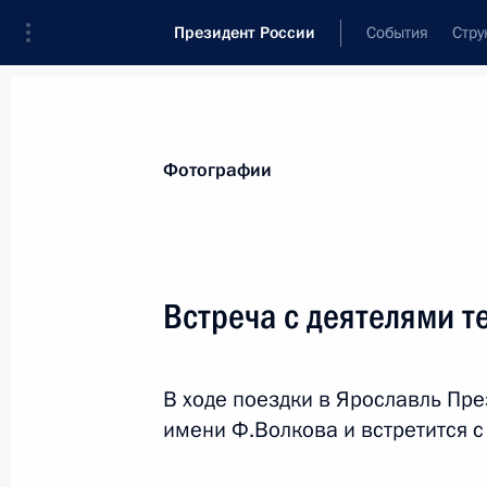
Президент России
События
Стру
Видеозаписи
Фотографии
Аудиозапи
Все материалы
Поездки
Совещания, 
Фотографии
Показа
Встреча с деятелями т
Поездка в Татарстан
В ходе поездки в Ярославль Пре
имени Ф.Волкова и встретится с
12 февраля 2019 года
Казань, Иннопол