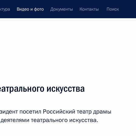
ктура
Видео и фото
Документы
Контакты
Поиск
си
встречи
Церемонии
февраль, 2019
ть следующие материалы
еатрального искусства
зидент посетил Российский театр драмы
 деятелями театрального искусства.
ис
47 фото