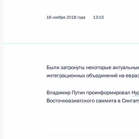
Итоговое совещание с руководств
16 ноября 2018 года
13:15
ОПК
22 ноября 2018 года, 14:45
Анапа
Владимир Путин посетил Военный 
Были затронуты некоторые актуальны
«Эра»
интеграционных объединений на евраз
22 ноября 2018 года, 14:00
Анапа
Владимир Путин проинформировал
Ну
Восточноазиатского саммита в Сингап
21 ноября 2018 года, среда
Встреча с Президентом Абхазии Р
21 ноября 2018 года, 20:10
Сочи