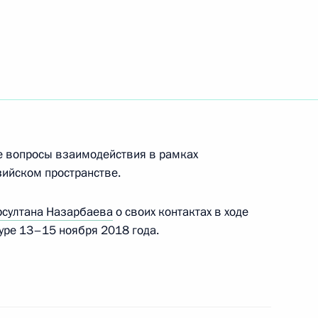
ом Минобороны и предприятий
7
7м
инновационный технополис
8
10м
е вопросы взаимодействия в рамках
ийском пространстве.
рсултана Назарбаева
о своих контактах в ходе
уре 13–15 ноября 2018 года.
аулем Хаджимбой
3