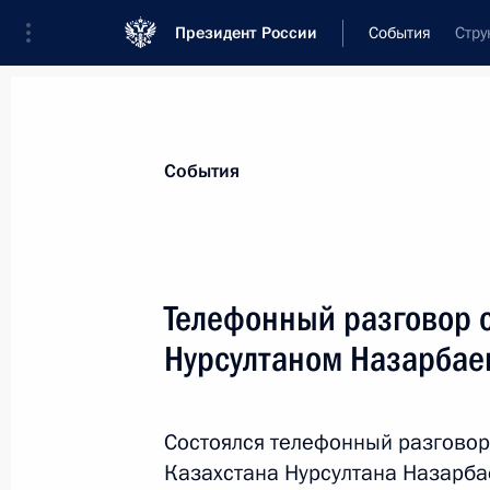
Президент России
События
Стру
Президент
Администрация
Государст
Новости
Стенограммы
Поездки
Те
События
Показа
Телефонный разговор 
Нурсултаном Назарба
22 ноября 2018 года, четверг
Соболезнования родным и близки
Состоялся телефонный разговор
22 ноября 2018 года, 15:00
Казахстана Нурсултана Назарба