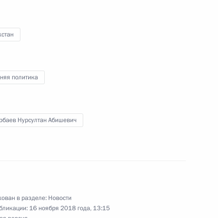
хстан
ерства обороны
5
6м
няя политика
рбаев Нурсултан Абишевич
Мишустиным
4
ерства обороны
13
3м
ован в разделе:
Новости
бликации:
16 ноября 2018 года, 13:15