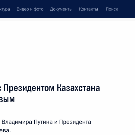
ктура
Видео и фото
Документы
Контакты
Поиск
венный Совет
Совет Безопасности
Комиссии и советы
леграммы
Сведения о Президенте
ноябрь, 2018
ть следующие материалы
с Президентом Казахстана
евым
м Игоря Коробова
 Владимира Путина и Президента
ева.