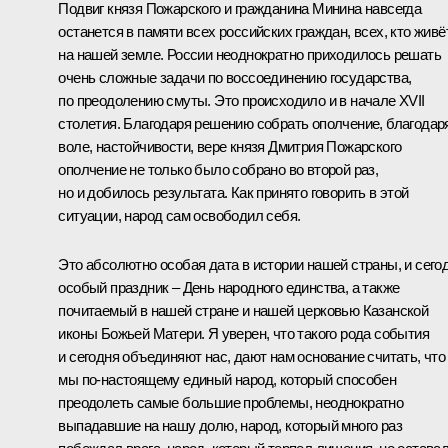
Подвиг князя Пожарского и гражданина Минина навсегда
останется в памяти всех российских граждан, всех, кто живё
на нашей земле. России неоднократно приходилось решать
очень сложные задачи по воссоединению государства,
по преодолению смуты. Это происходило и в начале XVII
столетия. Благодаря решению собрать ополчение, благодар
воле, настойчивости, вере князя Дмитрия Пожарского
ополчение не только было собрано во второй раз,
но и добилось результата. Как принято говорить в этой
ситуации, народ сам освободил себя.
Это абсолютно особая дата в истории нашей страны, и сего
особый праздник – День народного единства, а также
почитаемый в нашей стране и нашей церковью Казанской
иконы Божьей Матери. Я уверен, что такого рода события
и сегодня объединяют нас, дают нам основание считать, что
мы по‑настоящему единый народ, который способен
преодолеть самые большие проблемы, неоднократно
выпадавшие на нашу долю, народ, который много раз