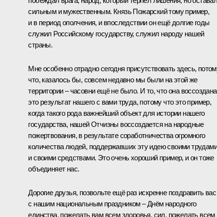
побеждал врага, народ, который терпел лишения, но остава
сильным и мужественным. Князь Пожарский тому пример,
и в период ополчения, и впоследствии он ещё долгие годы
служил Российскому государству, служил народу нашей
страны.
Мне особенно отрадно сегодня присутствовать здесь, потом
что, казалось бы, совсем недавно мы были на этой же
территории – часовни ещё не было. И то, что она воссоздана
это результат нашего с вами труда, потому что это пример,
когда такого рода важнейший объект для истории нашего
государства, нашей Отчизны воссоздается на народные
пожертвования, в результате соработничества огромного
количества людей, поддержавших эту идею своими трудам
и своими средствами. Это очень хороший пример, и он тоже
объединяет нас.
Дорогие друзья, позвольте ещё раз искренне поздравить вас
с нашим национальным праздником – Днём народного
единства, пожелать вам всем здоровья, сил, пожелать всем