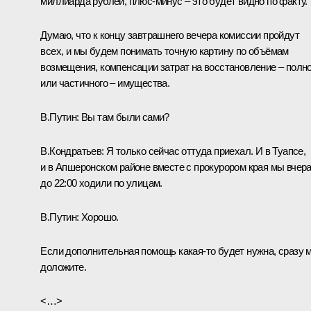
миллиарда рублей, плюс-минус – это будет видно по факту.
Думаю, что к концу завтрашнего вечера комиссии пройдут
всех, и мы будем понимать точную картину по объёмам
возмещения, компенсации затрат на восстановление – полно
или частичного – имущества.
В.Путин:
Вы там были сами?
В.Кондратьев:
Я только сейчас оттуда приехал. И в Туапсе,
и в Апшеронском районе вместе с прокурором края мы вчер
до 22:00 ходили по улицам.
В.Путин:
Хорошо.
Если дополнительная помощь какая‑то будет нужна, сразу 
доложите.
<…>