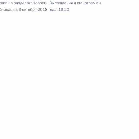
ован в разделах:
Новости
,
Выступления и стенограммы
бликации:
3 октября 2018 года, 19:20
ом Натхом Ковиндом
5
ум
10
9м
«Сириус» и одарёнными
11