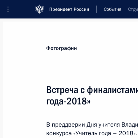
Президент России
События
Стру
Президент
Администрация
Государст
Новости
Стенограммы
Поездки
Те
Фотографии
Показа
Встреча с финалистами
года-2018»
8 октября 2018 года, понедельник
Встреча с главой Сбербанка Герм
В преддверии Дня учителя Влад
8 октября 2018 года, 13:20
Московская обла
конкурса «Учитель года – 2018».