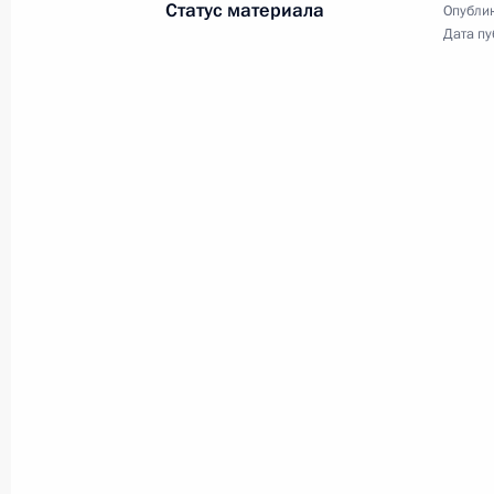
Статус материала
Опублик
5 октября 2018 года, 16:15
Дата пу
Встреча с Президентом Индии Рам
5 октября 2018 года, 15:30
Нью-Дели
Российско-индийский деловой фор
5 октября 2018 года, 14:00
Нью-Дели
Встреча с воспитанниками центра 
детьми Индии
5 октября 2018 года, 13:30
Нью-Дели