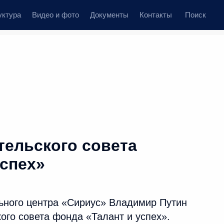
уктура
Видео и фото
Документы
Контакты
Поиск
тельского совета
успех»
ьного центра «Сириус» Владимир Путин
ого совета фонда «Талант и успех».