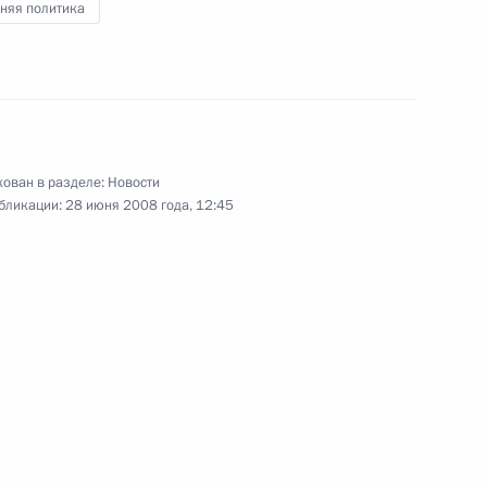
няя политика
ЛДПР в Государственной Думе
1
ован в разделе:
Новости
бликации:
28 июня 2008 года, 12:45
ологодской области
1
том Армении Сержем