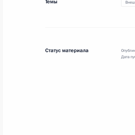
Темы
Внеш
Встреча с руководителем фракции 
Владимиром Жириновским
30 июня 2008 года, 14:00
Москва, Кремль
Статус материала
Опублик
Дата пу
Рабочая встреча с губернатором В
Вячеславом Позгалёвым
30 июня 2008 года, 13:00
Москва, Кремль
Телефонный разговор с Президен
Саргсяном