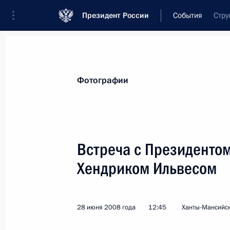
Президент России
События
Стру
Президент
Администрация
Государст
Новости
Стенограммы
Поездки
Те
Фотографии
Показа
Встреча с Президенто
Хендриком Ильвесом
По случаю национального праздни
направил поздравительные послани
Канады Микаель Жан и Премьер-ми
28 июня 2008 года
12:45
Ханты-Мансийс
1 июля 2008 года, 11:00