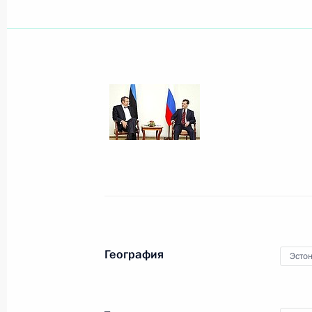
30 июня 2008 года, понедельник
Дмитрий Медведев посетил выставк
национального музея, открывшуюс
30 июня 2008 года, 20:00
Москва, Кремль
Встреча с министром финансов СШ
30 июня 2008 года, 16:30
Москва, Кремль
География
Эсто
Встреча с руководителем фракции 
в Государственной Думе Николаем
30 июня 2008 года, 14:40
Москва, Кремль