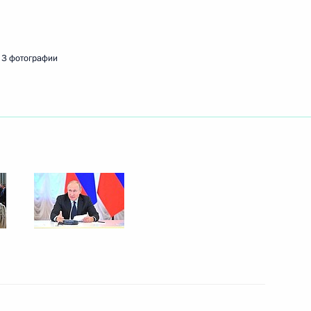
края Виктором Томенко
3
асть, Ново-Огарёво
3 фотографии
димира Путина с Президентом
 Днём рождения
и Сооронбаю Жээнбекову