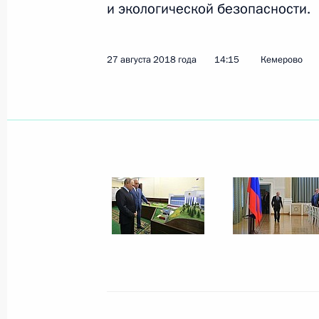
и экологической безопасности.
Встреча с врио главы Алтайского 
31 августа 2018 года, 14:40
Московская обл
27 августа 2018 года
14:15
Кемерово
1 сентября состоится встреча Вла
Азербайджана Ильхамом Алиевым
31 августа 2018 года, 12:20
Поздравление Роберту Кочаряну с
31 августа 2018 года, 11:20
Поздравление Президенту Киргизи