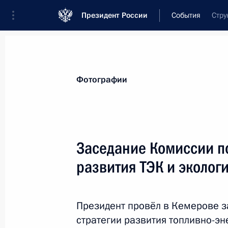
Президент России
События
Стру
Президент
Администрация
Государст
Новости
Стенограммы
Поездки
Те
Фотографии
Показа
Заседание Комиссии п
развития ТЭК и эколог
6 сентября состоится встреча Вла
с руководителем ЦК Компартии Вье
31 августа 2018 года, 15:02
Президент провёл в Кемерове 
стратегии развития топливно-э