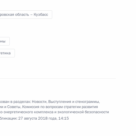
ровская область – Кузбасс
оны
гетика
ой Иосифа Кобзона
асти Андреем Воробьёвым
2
ован в разделах:
Новости
,
Выступления и стенограммы
,
асть, Ново-Огарёво
ии и Советы
,
Комиссия по вопросам стратегии развития
о-энергетического комплекса и экологической безопасности
бликации:
27 августа 2018 года, 14:15
ом Белоруссии Александром