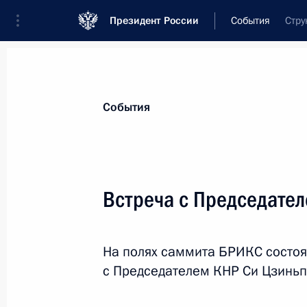
Президент России
События
Стру
Президент
Администрация
Государст
Новости
Стенограммы
Поездки
Те
События
Показа
Встреча с Председате
2 августа 2018 года, четверг
На полях саммита БРИКС состоя
Встреча с главой МЧС Евгением З
с Председателем КНР Си Цзинь
2 августа 2018 года, 18:20
Московская обла