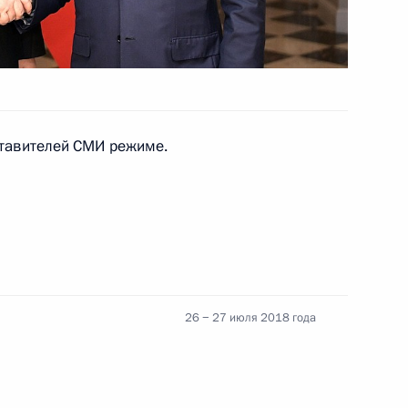
ставителей СМИ режиме.
ом Южной Осетии Анатолием
оярского края Александром
1
26 − 27 июля 2018 года