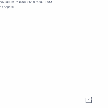
бликации:
26 июля 2018 года, 22:00
ая версия
о-морского парада
 тренерам сборной России
30
18м
рещения Руси
6
5м