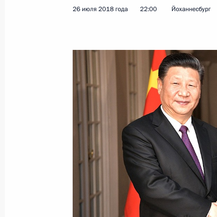
26 июля 2018 года
22:00
Йоханнесбург
Совещание с постоянными членами
2 августа 2018 года, 15:15
Московская обла
1 августа 2018 года, среда
Рабочая встреча с губернатором Ч
Романом Копиным
1 августа 2018 года, 13:30
Москва, Кремль
31 июля 2018 года, вторник
Рабочая встреча с врио главы Нен
Александром Цыбульским