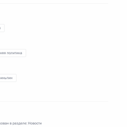
кого Флота
2
3м
й
орского училища
няя политика
11
зиньпин
анкт-Петербурге
42
5м
ован в разделе:
Новости