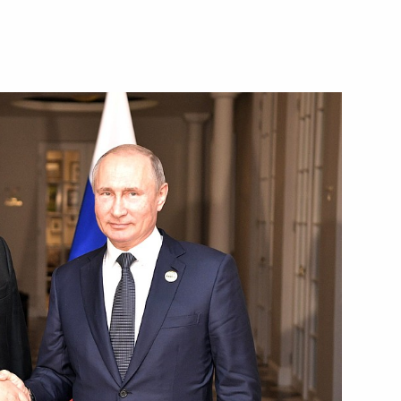
 Совета Безопасности
1
сть, Ново-Огарёво
укотского автономного округа
2
ецкого автономного округа
2