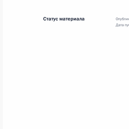
и постоянных
представителей России
Статус материала
Опублик
Дата пу
19 июля 2018 года
Видео, 16 мин.