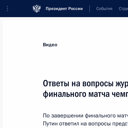
Президент России
События
Стру
Видеозаписи
Фотографии
Аудиозапи
Все материалы
Выступления
Совещан
Видео
Показа
Ответы на вопросы жу
финального матча чемп
Торжества по случаю 1030-
летия крещения Руси
По завершении финального мат
Путин ответил на вопросы пред