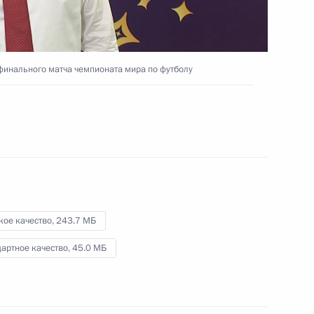
совета Оргкомитета «Россия-2018»
20 июля 2018 года
Видео, 1 ч.
финального матча чемпионата мира по футболу
кое качество,
243.7 МБ
артное качество,
45.0 МБ
Московский урбанистический