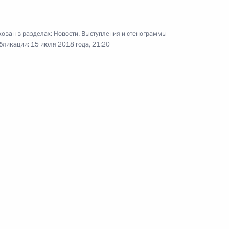
форум «Мегаполис будущего. Новое
пространство для жизни»
ован в разделах:
Новости
,
Выступления и стенограммы
бликации:
15 июля 2018 года, 21:20
18 июля 2018 года
Видео, 14 мин.