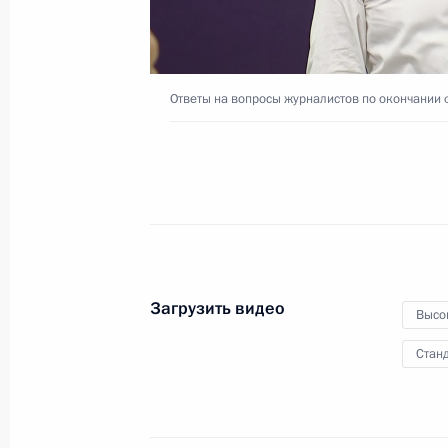
в расширенном составе
26 июля 2018 года
Видео, 8 мин.
Ответы на вопросы журналистов по окончании 
Загрузить видео
Высо
Станд
Совещание послов