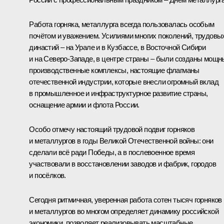
Работа горняка, металлурга всегда пользовалась особым
почётом и уважением. Усилиями многих поколений, трудовы
династий – на Урале и в Кузбассе, в Восточной Сибири
и на Северо-Западе, в центре страны – были созданы мощн
производственные комплексы, настоящие флагманы
отечественной индустрии, которые внесли огромный вклад
в промышленное и инфраструктурное развитие страны,
оснащение армии и флота России.
Особо отмечу настоящий трудовой подвиг горняков
и металлургов в годы Великой Отечественной войны: они
сделали всё ради Победы, а в послевоенное время
участвовали в восстановлении заводов и фабрик, городов
и посёлков.
Сегодня ритмичная, уверенная работа сотен тысяч горняков
и металлургов во многом определяет динамику российской
экономики, позволяет реализовывать масштабные