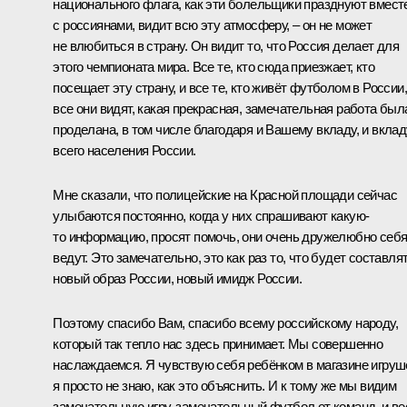
национального флага, как эти болельщики празднуют вмест
с россиянами, видит всю эту атмосферу, – он не может
не влюбиться в страну. Он видит то, что Россия делает для
этого чемпионата мира. Все те, кто сюда приезжает, кто
посещает эту страну, и все те, кто живёт футболом в России,
все они видят, какая прекрасная, замечательная работа был
проделана, в том числе благодаря и Вашему вкладу, и вклад
всего населения России.
Мне сказали, что полицейские на Красной площади сейчас
улыбаются постоянно, когда у них спрашивают какую-
то информацию, просят помочь, они очень дружелюбно себ
ведут. Это замечательно, это как раз то, что будет составля
новый образ России, новый имидж России.
Поэтому спасибо Вам, спасибо всему российскому народу,
который так тепло нас здесь принимает. Мы совершенно
наслаждаемся. Я чувствую себя ребёнком в магазине игруш
я просто не знаю, как это объяснить. И к тому же мы видим
замечательную игру, замечательный футбол от команд, и ве