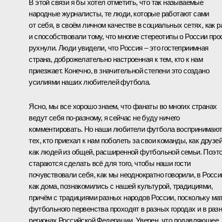
В этой связи я бы хотел отметить, что так называемые
народные журналисты, те люди, которые работают сами
от себя, в своём личном качестве в социальных сетях, как р
и способствовали тому, что многие стереотипы о России про
рухнули. Люди увидели, что Россия – это гостеприимная
страна, доброжелательно настроенная к тем, кто к нам
приезжает. Конечно, в значительной степени это создано
усилиями наших любителей футбола.
Ясно, мы все хорошо знаем, что фанаты во многих странах
ведут себя по-разному, я сейчас не буду ничего
комментировать. Но наши любители футбола воспринимаю
тех, кто приехал к нам поболеть за свои команды, как друзей
как людей из общей, расширенной футбольной семьи. Поэт
стараются сделать всё для того, чтобы наши гости
почувствовали себя, как мы неоднократно говорили, в Росси
как дома, познакомились с нашей культурой, традициями,
причём с традициями разных народов России, поскольку ма
футбольного первенства проходят в разных городах и в раз
регионах Российской Федерации. Уверен, что подавляющее