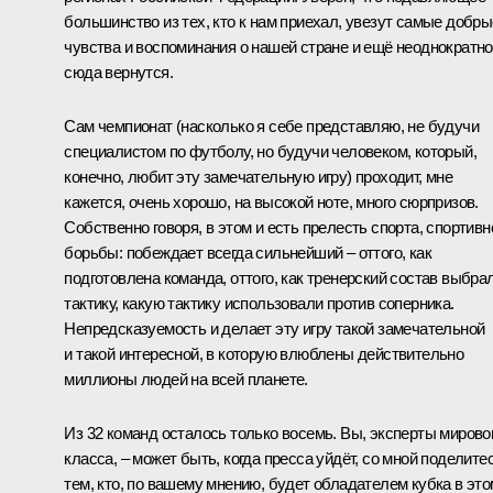
большинство из тех, кто к нам приехал, увезут самые добры
чувства и воспоминания о нашей стране и ещё неоднократно
сюда вернутся.
Сам чемпионат (насколько я себе представляю, не будучи
специалистом по футболу, но будучи человеком, который,
конечно, любит эту замечательную игру) проходит, мне
кажется, очень хорошо, на высокой ноте, много сюрпризов.
Собственно говоря, в этом и есть прелесть спорта, спортивн
борьбы: побеждает всегда сильнейший – оттого, как
подготовлена команда, оттого, как тренерский состав выбра
тактику, какую тактику использовали против соперника.
Непредсказуемость и делает эту игру такой замечательной
и такой интересной, в которую влюблены действительно
миллионы людей на всей планете.
Из 32 команд осталось только восемь. Вы, эксперты мирово
класса, – может быть, когда пресса уйдёт, со мной поделите
тем, кто, по вашему мнению, будет обладателем кубка в это