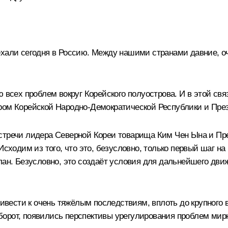
ехали сегодня в Россию. Между нашими странами давние, о
 всех проблем вокруг Корейского полуострова. И в этой свя
ером Корейской Народно-Демократической Республики и Пре
встречи лидера Северной Кореи товарища Ким Чен Ына и П
Исходим из того, что это, безусловно, только первый шаг 
елан. Безусловно, это создаёт условия для дальнейшего дв
ривести к очень тяжёлым последствиям, вплоть до крупного 
борот, появились перспективы урегулирования проблем ми