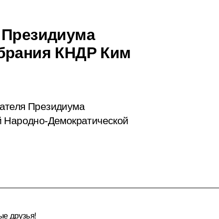
 Президиума
обрания КНДР Ким
дателя Президиума
й Народно-Демократической
е друзья!