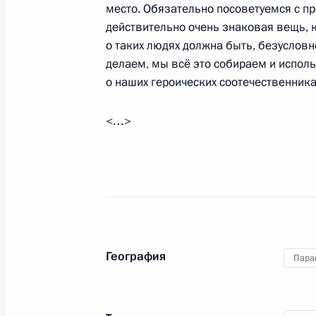
место. Обязательно посоветуемся с п
действительно очень знаковая вещь, к
Встреча с избранным Президентом
о таких людях должна быть, безусловно
Бенитесом
делаем, мы всё это собираем и исполь
о наших героических соотечественника
14 июня 2018 года, 13:00
Москва, Кремль
<…>
Внесены изменения в Положение о
Российской Федерации
14 июня 2018 года, 11:55
География
Указ о мерах по оптимизации стру
Пара
Президента
14 июня 2018 года, 11:50