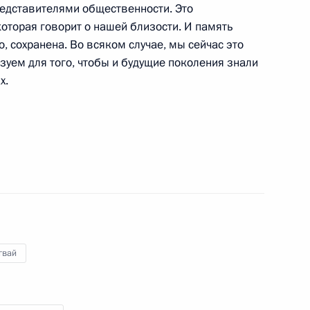
редставителями общественности. Это
оторая говорит о нашей близости. И память
 Парагвая Марио Абдо
, сохранена. Во всяком случае, мы сейчас это
5
зуем для того, чтобы и будущие поколения знали
х.
б Администрации Президента
ктуры Администрации
гвай