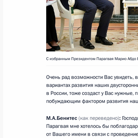
Встреча с Валентиной Терешковой
16 июня 2018 года, 16:15
Москва, Кремль
Прощание со Станиславом Говору
16 июня 2018 года, 10:00
Москва
С избранным Президентом Парагвая Марио Абдо 
Очень рад возможности Вас увидеть, в
15 июня 2018 года, пятница
вариантах развития наших двусторонн
в России, тоже создаст у Вас нужные,
Рабочая встреча с Главой Чечни 
побуждающим фактором развития наш
15 июня 2018 года, 19:50
Московская облас
М.А.Бенитес
(как переведено)
:
Господ
Парагвая мне хотелось бы поблагодар
от Вашего имени в связи с проведение
Совещание с постоянными членами