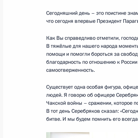
15 июня 2018 года, 17:00
Москва, Кремль
Сегодняшний день – это поистине зна
что сегодня впервые Президент Парагв
19 июня Владимир Путин посетит 
Как Вы справедливо отметили, господ
В тяжёлые для нашего народа моменты
15 июня 2018 года, 15:00
помощи и помогли бороться за свобод
благодарность по отношению к России 
самоотверженность.
Телефонный разговор с Премьер-м
Биньямином Нетаньяху
Существует одна особая фигура, офице
людей. Я говорю об офицере Серебря
15 июня 2018 года, 14:45
Чакской войны – сражении, которое п
В тот день Серебряков сказал: «Сегодн
битве. И мы будем помнить его всегда
Телефонный разговор с Председат
15 июня 2018 года, 13:30