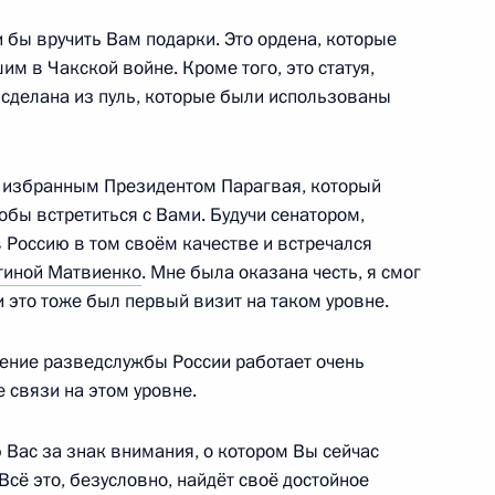
и бы вручить Вам подарки. Это ордена, которые
 в Чакской войне. Кроме того, это статуя,
 сделана из пуль, которые были использованы
ма Верховного народного
4
 избранным Президентом Парагвая, который
обы встретиться с Вами. Будучи сенатором,
в Россию в том своём качестве и встречался
тиной Матвиенко
. Мне была оказана честь, я смог
 Сооронбаем Жээнбековым
6
и это тоже был первый визит на таком уровне.
ение разведслужбы России работает очень
 связи на этом уровне.
аном Карлосом Варелой
5
Вас за знак внимания, о котором Вы сейчас
Всё это, безусловно, найдёт своё достойное