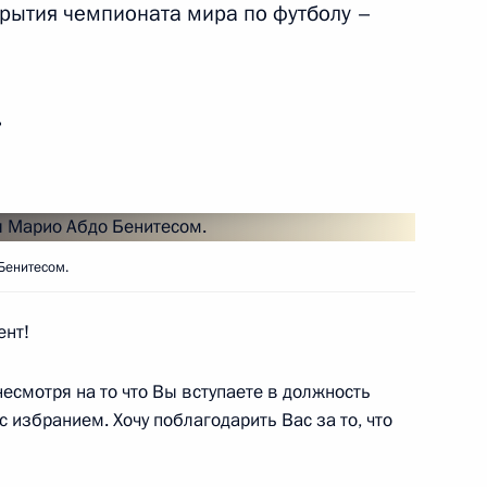
 Марселу Ребелу де Соузой
рытия чемпионата мира по футболу –
5
ь
аседания Высшего Госсовета
1
8м
Бенитесом.
ент!
ного государства
19
11м
несмотря на то что Вы вступаете в должность
 с избранием. Хочу поблагодарить Вас за то, что