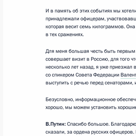
14 июня 2018 года, 16:15
Москва, Кремль
И в память об этих событиях мы хотел
принадлежали офицерам, участвовавшим
которая весит семь килограммов. Она
Встреча с Председателем Президиу
в тех сражениях.
собрания КНДР Ким Ён Намом
Для меня большая честь быть первым
14 июня 2018 года, 15:30
Москва, Кремль
совершает визит в Россию, для того чт
несколько лет назад, я уже приезжал 
со спикером Совета Федерации
Вален
Встреча с Президентом Киргизии
выступить с речью перед сенаторами, 
14 июня 2018 года, 14:30
Москва, Кремль
Безусловно, информационное обеспеч
хорошо, мы можем установить хорошие
Встреча с Президентом Панамы Ху
В.Путин:
Спасибо большое. Благодарю 
14 июня 2018 года, 13:40
Москва, Кремль
сказали, за ордена русских офицеров. 