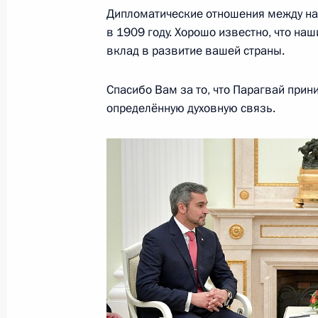
Встреча с Президентом Белорусси
Дипломатические отношения между н
19 июня 2018 года, 15:25
Минск
в 1909 году. Хорошо известно, что на
вклад в развитие вашей страны.
Спасибо Вам за то, что Парагвай прин
Владимир Путин прибыл в Белорус
определённую духовную связь.
19 июня 2018 года, 14:50
Минск
18 июня 2018 года, понедельник
Встреча с главой РФПИ Кириллом
18 июня 2018 года, 14:10
Московская облас
16 июня 2018 года, суббота