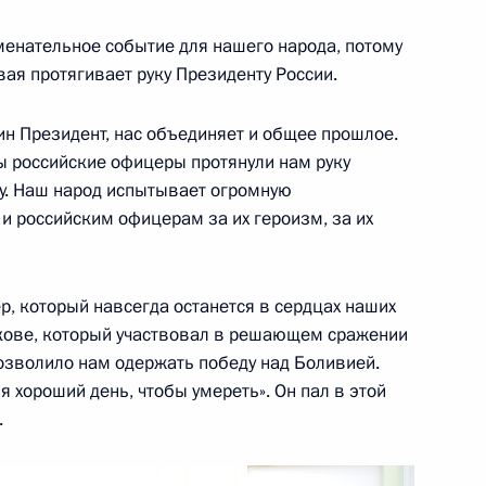
менательное событие для нашего народа, потому
ая протягивает руку Президенту России.
Белоруссию
ин Президент, нас объединяет и общее прошлое.
 российские офицеры протянули нам руку
у. Наш народ испытывает огромную
и российским офицерам за их героизм, за их
инистром Израиля
р, который навсегда останется в сердцах наших
кове, который участвовал в решающем сражении
озволило нам одержать победу над Боливией.
я хороший день, чтобы умереть». Он пал в этой
.
елем КНР Си Цзиньпином