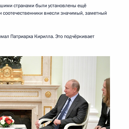
и Александром Лукашенко
5
ашими странами были установлены ещё
ши соотечественники внесли значимый, заметный
имал Патриарха Кирилла. Это подчёркивает
сию
4
 Дмитриевым
3
ть, Ново-Огарёво