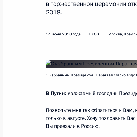
Встреча с Президентом Португалии
в торжественной церемонии отк
2018.
20 июня 2018 года, 14:10
Москва, Кремль
14 июня 2018 года
13:00
Москва, Кремл
19 июня 2018 года, вторник
Заявления для прессы по итогам з
Союзного государства
19 июня 2018 года, 20:00
Минск
С избранным Президентом Парагвая Марио Абдо 
В.Путин:
Уважаемый господин Презид
Заседание Высшего Госсовета Союз
Позвольте мне так обратиться к Вам, 
19 июня 2018 года, 19:45
Минск
только в августе. Хочу поздравить Вас
Вы приехали в Россию.