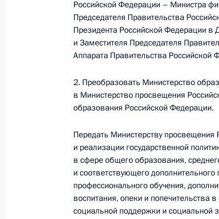
Российской Федерации – Министра фи
Президент подписал указы о состав
Председателя Правительства Российс
Президента Российской Федерации в 
18 мая 2018 года, 15:00
и Заместителя Председателя Правите
Аппарата Правительства Российской 
Рабочая встреча с Председателем 
2. Преобразовать Министерство образ
Медведевым
в Министерство просвещения Российс
образования Российской Федерации.
18 мая 2018 года, 13:45
Сочи
Передать Министерству просвещения 
и реализации государственной полити
25–26 мая Владимир Путин встрет
в сфере общего образования, средне
Японии Синдзо Абэ
и соответствующего дополнительного
18 мая 2018 года, 13:30
профессионального обучения, дополни
воспитания, опеки и попечительства 
социальной поддержки и социальной 