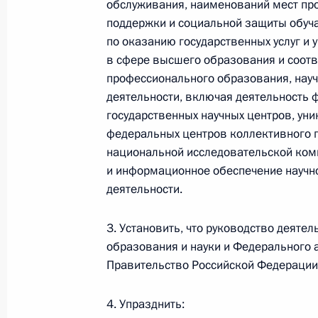
обслуживания, наименований мест про
поддержки и социальной защиты обуч
Президент Сирии Башар Асад посе
по оказанию государственных услуг и
визитом
в сфере высшего образования и соот
17 мая 2018 года, 21:30
Сочи
профессионального образования, науч
деятельности, включая деятельность 
государственных научных центров, уни
федеральных центров коллективного п
Встреча с главой госкорпорации «
национальной исследовательской ком
17 мая 2018 года, 20:00
Сочи
и информационное обеспечение научно
деятельности.
3. Установить, что руководство деяте
Совещание с руководством Минобо
образования и науки и Федерального 
17 мая 2018 года, 17:30
Сочи
Правительство Российской Федерации
4. Упразднить: