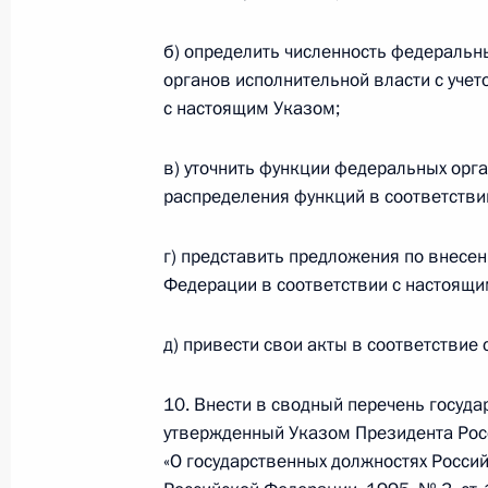
Макроном
15 мая 2018 года, 10:50
б) определить численность федеральн
органов исполнительной власти с уче
с настоящим Указом;
14 мая 2018 года, понедельник
в) уточнить функции федеральных орга
Встреча с Президентом Молдавии 
распределения функций в соответстви
14 мая 2018 года, 18:15
Сочи
г) представить предложения по внесе
Федерации в соответствии с настоящи
Заседание Высшего Евразийского 
д) привести свои акты в соответствие
14 мая 2018 года, 18:00
Сочи
10. Внести в сводный перечень госуд
утвержденный Указом Президента Росс
Встреча с Президентом Казахстан
«О государственных должностях Росси