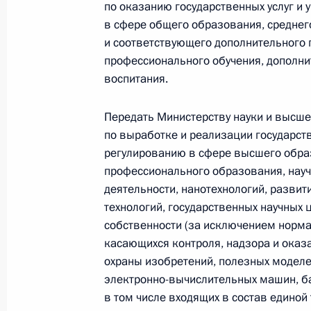
по оказанию государственных услуг и
24–25 мая Владимир Путин встрет
в сфере общего образования, средне
Эммануэлем Макроном
и соответствующего дополнительного
18 мая 2018 года, 13:15
профессионального обучения, дополни
воспитания.
Передать Министерству науки и высш
22 мая Владимир Путин встретится
по выработке и реализации государст
Руменом Радевым
регулированию в сфере высшего обра
18 мая 2018 года, 12:00
профессионального образования, науч
деятельности, нанотехнологий, развит
технологий, государственных научных 
17 мая 2018 года, четверг
собственности (за исключением норма
касающихся контроля, надзора и оказ
Заявления по итогам российско-си
охраны изобретений, полезных модел
электронно-вычислительных машин, ба
17 мая 2018 года, 21:35
Сочи
в том числе входящих в состав единой