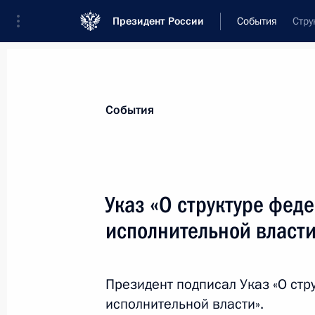
Президент России
События
Стру
Президент
Администрация
Государст
Новости
Стенограммы
Поездки
Те
События
Показа
Указ «О структуре фед
исполнительной власт
Телефонный разговор с Президент
Мирзиёевым
21 мая 2018 года, 13:10
Президент подписал Указ «О стр
исполнительной власти».