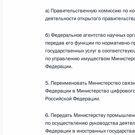
16 мая 2018 года, среда
а) Правительственную комиссию по к
Телефонный разговор с Президент
деятельности открытого правительств
Эрдоганом
16 мая 2018 года, 18:35
б) Федеральное агентство научных орг
передав его функции по нормативно-
государственных услуг в соответствую
по управлению имуществом Министерс
Совещание с руководством Минобо
Федерации.
16 мая 2018 года, 15:00
Сочи
5. Переименовать Министерство связ
Федерации в Министерство цифрового
15 мая 2018 года, вторник
Российской Федерации.
Совещание с руководством Минист
6. Передать Министерству промышлен
15 мая 2018 года, 20:45
Сочи
по осуществлению руководства деятел
Федерации в иностранных государства