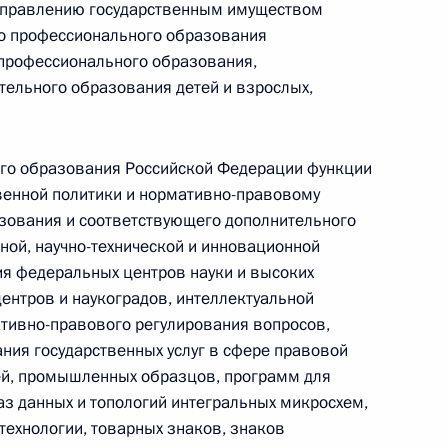
 управлению государственным имуществом
ится с Президентом Франции
го профессионального образования
 профессионального образования,
тельного образования детей и взрослых,
его образования Российской Федерации функции
 с Президентом Болгарии
венной политики и нормативно-правовому
зования и соответствующего дополнительного
ной, научно-технической и инновационной
ия федеральных центров науки и высоких
центров и наукоградов, интеллектуальной
тивно-правового регулирования вопросов,
ания государственных услуг в сфере правовой
рийских переговоров
3
4м
ей, промышленных образцов, программ для
з данных и топологий интегральных микросхем,
 технологии, товарных знаков, знаков