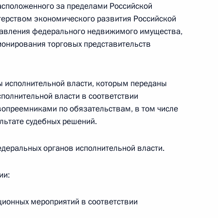
асположенного за пределами Российской
терством экономического развития Российской
анов исполнительной власти»
равления федерального недвижимого имущества,
ионирования торговых представительств
едевым
ны исполнительной власти, которым переданы
2
полнительной власти в соответствии
вопреемниками по обязательствам, в том числе
льтате судебных решений.
мского моста
27
15м
едеральных органов исполнительной власти.
ии:
ционных мероприятий в соответствии
том Франции Эммануэлем