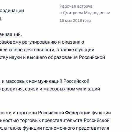
Рабочая встреча
оординации
ом Турции Реджепом Тайипом
с Дмитрием Медведевым
а;
15 мая 2018 года
анизаций,
правовому регулированию и оказанию
щей сфере деятельности, а также функции
тву науки и высшего образования Российской
роны и предприятий ОПК
5
3м
и и массовых коммуникаций Российской
 развития, связи и массовых коммуникаций
ерства обороны
6
4м
ности и торговли Российской Федерации функции
ьностью торговых представительств Российской
х, а также функции полномочного представителя