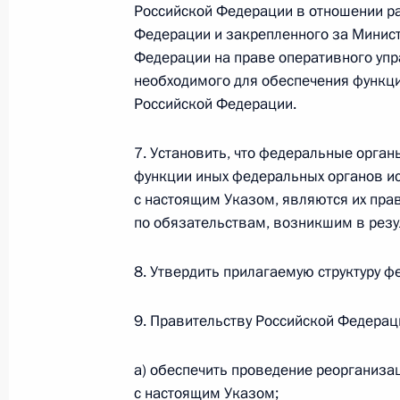
Российской Федерации в отношении р
Федерации и закрепленного за Минис
Указ «О структуре федеральных орг
Федерации на праве оперативного уп
15 мая 2018 года, 20:30
необходимого для обеспечения функц
Российской Федерации.
Рабочая встреча с Дмитрием Медв
7. Установить, что федеральные орга
функции иных федеральных органов ис
15 мая 2018 года, 20:15
Сочи
с настоящим Указом, являются их пра
по обязательствам, возникшим в резу
Открытие автодорожной части Кры
8. Утвердить прилагаемую структуру ф
15 мая 2018 года, 15:15
Тамань, Керчь
9. Правительству Российской Федерац
а) обеспечить проведение реорганиза
Телефонный разговор с Президен
с настоящим Указом;