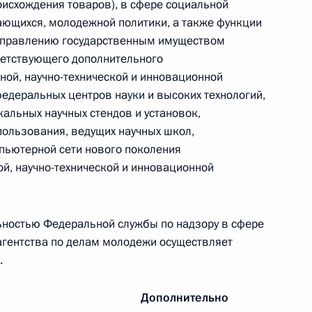
исхождения товаров), в сфере социальной
ающихся, молодежной политики, а также функции
тил Россию с рабочим
6
 управлению государственным имуществом
ветствующего дополнительного
ной, научно-технической и инновационной
федеральных центров науки и высоких технологий,
кальных научных стендов и установок,
ользования, ведущих научных школ,
Ростех» Сергеем Чемезовым
4
пьютерной сети нового поколения
й, научно-технической и инновационной
льностью Федеральной службы по надзору в сфере
роны и предприятий ОПК
3
3м
агентства по делам молодежи осуществляет
.
Дополнительно