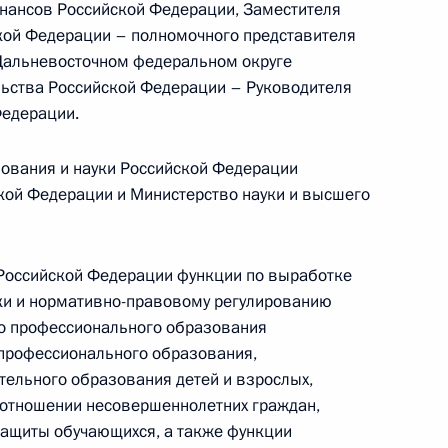
нансов Российской Федерации, Заместителя
е нового Правительства
кой Федерации – полномочного представителя
Дальневосточном федеральном округе
льства Российской Федерации – Руководителя
Федерации.
Правительства Дмитрием
2
ования и науки Российской Федерации
кой Федерации и Министерство науки и высшего
Российской Федерации функции по выработке
ки и нормативно-правовому регулированию
ится с Премьер-министром
го профессионального образования
 профессионального образования,
тельного образования детей и взрослых,
в отношении несовершеннолетних граждан,
защиты обучающихся, а также функции