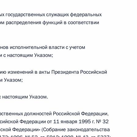
ых государственных служащих федеральных
том распределения функций в соответствии
нов исполнительной власти с учетом
Игорем Додоном
3
и с настоящим Указом;
нию изменений в акты Президента Российской
м Указом;
экономического совета
13
 с настоящим Указом.
арственных должностей Российской Федерации,
ийской Федерации от 11 января 1995 г. № 32
а Нурсултаном Назарбаевым
йской Федерации» (Собрание законодательства
5