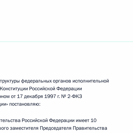
совета Кубы Мигелю Диас-
Вооружённых Сил
3
4м
труктуры федеральных органов исполнительной
2 Конституции Российской Федерации
ном от 17 декабря 1997 г. № 2-ФКЗ
ии» постановляю:
11
вительства Российской Федерации имеет 10
рвого заместителя Председателя Правительства