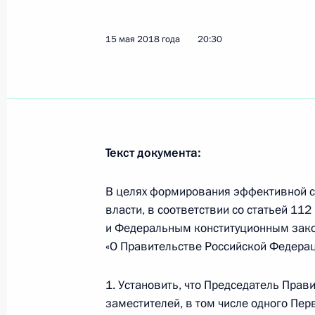
18 мая 2018 года, пятница
15 мая 2018 года
20:30
Соболезнования Председателю Гос
Канелю Бермудесу
18 мая 2018 года, 22:45
Текст документа:
Совещание по вопросам развития 
18 мая 2018 года, 19:00
Сочи
В целях формирования эффективной с
власти, в соответствии со статьей 11
и Федеральным конституционным зако
«О Правительстве Российской Федерац
Российско-германские переговоры
18 мая 2018 года, 16:30
Сочи
1. Установить, что Председатель Пра
заместителей, в том числе одного Пе