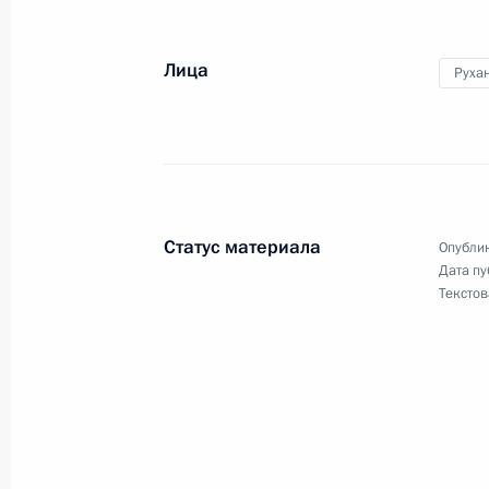
Саргсяном
17 апреля 2018 года, 21:00
Лица
Руха
Телефонный разговор с Президент
Назарбаевым
17 апреля 2018 года, 16:30
Статус материала
Опублик
Дата пу
Текстов
Совещание по экономическим воп
17 апреля 2018 года, 13:55
Московская обл
Телефонный разговор с канцлером
17 апреля 2018 года, 13:25