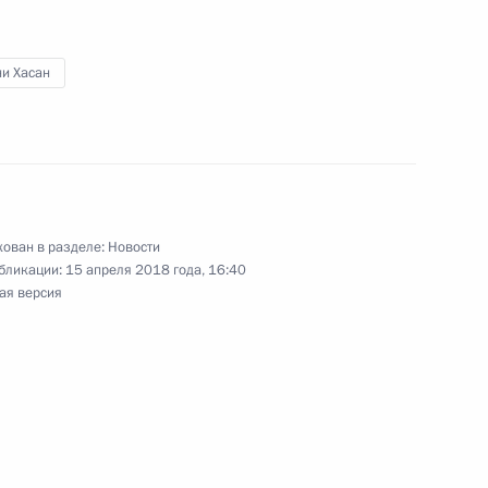
ни Хасан
ом Казахстана Нурсултаном
ован в разделе:
Новости
бликации:
15 апреля 2018 года, 16:40
ая версия
росам
7
асть, Ново-Огарёво
 Германии Ангелой Меркель