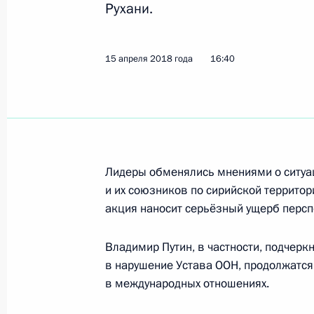
Рухани.
19 апреля 2018 года, четверг
Приветствие участникам и гостям 
15 апреля 2018 года
16:40
международного кинофестиваля
19 апреля 2018 года, 19:15
Поздравление Мигелю Диас-Канелю
Лидеры обменялись мнениями о ситуа
на пост Председателя Госсовета Ку
и их союзников по сирийской территор
19 апреля 2018 года, 17:20
акция наносит серьёзный ущерб персп
Владимир Путин, в частности, подчерк
в нарушение Устава ООН, продолжатся,
Совещание с постоянными членами
в международных отношениях.
19 апреля 2018 года, 15:45
Московская обл