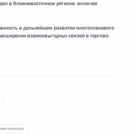
дел в ближневосточном регионе, включая
ванность в дальнейшем развитии многопланового
ым канцлером Австрии
 расширении взаимовыгодных связей в торгово-
ва
8
20м
асть, Ново-Огарёво
министром Армении Сержем
няя политика