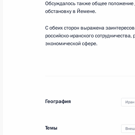
Обсуждалось также общее положение 
обстановку в Йемене.
18 апреля 2018 года, среда
С обеих сторон выражена заинтересо
Телефонный разговор с Федеральн
российско-иранского сотрудничества,
Себастианом Курцем
экономической сфере.
18 апреля 2018 года, 17:20
Совещание с членами Правительст
18 апреля 2018 года, 15:30
Московская обл
География
Иран
17 апреля 2018 года, вторник
Темы
Телефонный разговор с Премьер-
Внеш