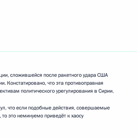
40-го Московского
 Бермудесу с избранием
ции, сложившейся после ракетного удара США
бы
ии. Констатировано, что эта противоправная
ективам политического урегулирования в Сирии.
нул, что если подобные действия, совершаемые
 то это неминуемо приведёт к хаосу
 Совета Безопасности
7
асть, Ново-Огарёво