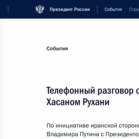
Президент России
События
Стру
Президент
Администрация
Государст
Новости
Стенограммы
Поездки
Те
События
Показа
Телефонный разговор 
Хасаном Рухани
Телефонный разговор с Президент
Мирзиёевым
20 апреля 2018 года, 12:40
По инициативе иранской сторон
Владимира Путина с Президент