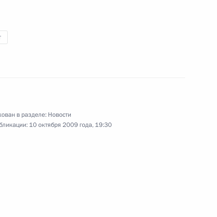
13 октября 2009 года
4 фото
т
ован в разделе:
Новости
бликации:
10 октября 2009 года, 19:30
Дмитрий Медведев принял
верительные грамоты
послов десяти государств