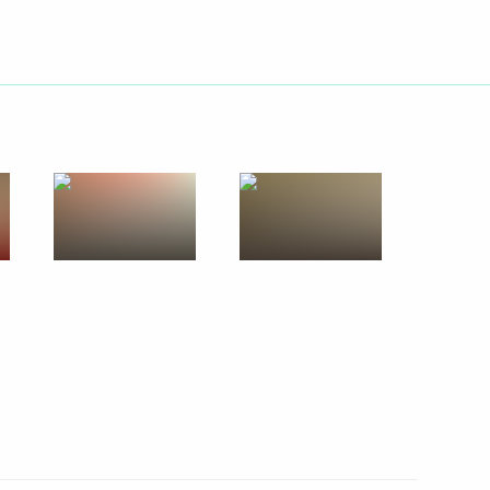
16 октября 2009 года
10 фото
Сотрудничество России
и США выходит на новый
высокий уровень