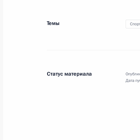
15 октября 2009 года
6 фото
Темы
Спор
Статус материала
Опублик
Дата пу
Дмитрий Медведев
встретился с Президентом
Армении Сержем Саргсяном