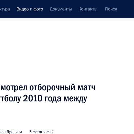
ктура
Видео и фото
Документы
Контакты
Поиск
си
встречи
Церемонии
октябрь, 2009
ть следующие материалы
мотрел отборочный матч
тболу 2010 года между
Учения Коллективных сил
оперативного реагирования
«Взаимодействие-2009»
дион Лужники
5 фотографий