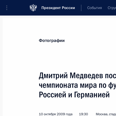
Президент России
События
Стру
Видеозаписи
Фотографии
Аудиозапи
Все материалы
Поездки
Совещания, 
Фотографии
Показа
Дмитрий Медведев пос
чемпионата мира по фу
Визит в Казахстан. Учения
Россией и Германией
Коллективных сил оперативного
реагирования
«Взаимодействие-2009»
10 октября 2009 года
19:30
Москва, ста