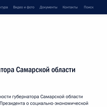
ктура
Видео и фото
Документы
Контакты
Поиск
венный Совет
Совет Безопасности
Комиссии и советы
леграммы
Сведения о Президенте
март, 2018
ть следующие материалы
атора Самарской области
тей»
13
39м
ости губернатора Самарской области
Президента о социально-экономической