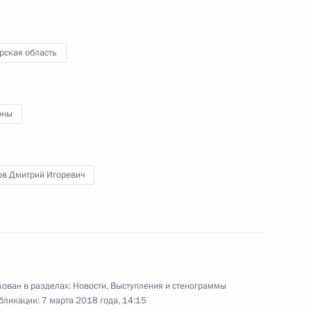
та Симферополь
12
рская область
о моста
7
оны
ов Дмитрий Игоревич
реизбранием на пост
ован в разделах:
Новости
,
Выступления и стенограммы
бликации:
7 марта 2018 года, 14:15