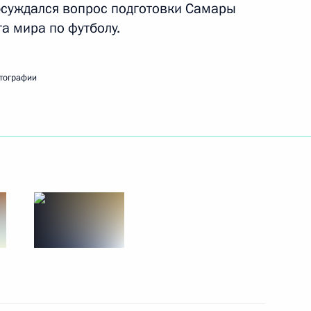
обсуждался вопрос подготовки Самары
а мира по футболу.
 Совета Безопасности
3
тографии
7
ль
9
2м