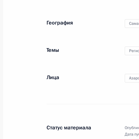
Осмотр нового терминала аэропор
14 марта 2018 года, 17:50
Симферополь
География
Сама
Осмотр готового участка Крымског
Темы
Реги
14 марта 2018 года, 15:50
остров Тузла
Лица
Азар
Поздравление Ангеле Меркель с пе
Федерального канцлера Германии
14 марта 2018 года, 13:30
Статус материала
Опублик
13 марта 2018 года, вторник
Дата пу