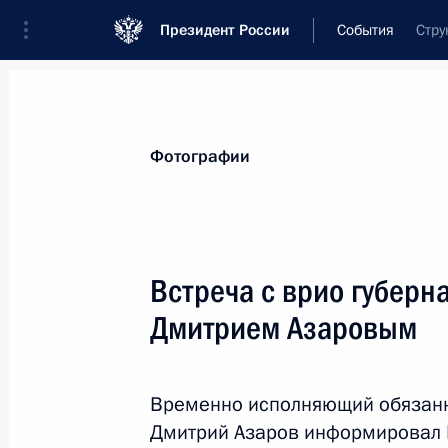
Президент России
События
Стру
Президент
Администрация
Государст
Новости
Стенограммы
Поездки
Те
Фотографии
Показа
Встреча с врио губерн
Дмитрием Азаровым
15 марта 2018 года, четверг
Форум «Россия – страна возможнос
Временно исполняющий обязанн
15 марта 2018 года, 18:00
Москва
Дмитрий Азаров информировал 