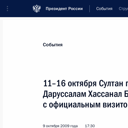
Президент России
События
Стру
Президент
Администрация
Государст
Новости
Стенограммы
Поездки
Те
События
Показа
11–16 октября Султан 
Даруссалам Хассанал Б
9 октября 2009 года, пятница
с официальным визит
Дмитрий Медведев поздравил Жака
на пост президента Международно
(МОК)
9 октября 2009 года
17:30