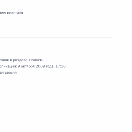
жа Саргсяна
няя политика
ую юридическую премию
ован в разделе:
Новости
бликации:
9 октября 2009 года, 17:30
ая версия
ороны Анатолием Сердюковым
3
сть, Горки