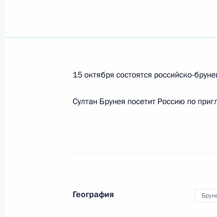
9 октября 2009 года, 20:30
11–16 октября Султан государства
Болкиах посетит Россию с официа
15 октября состоятся российско-брун
9 октября 2009 года, 17:30
Султан Брунея посетит Россию по пр
Совместные действия стран Содруж
из экономического кризиса – глав
в Кишинёве
9 октября 2009 года, 17:00
Кишинёв
География
Брун
В Кишинёве состоялась трёхсторон