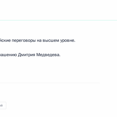
 Бруней-Даруссалам Хассанал
льным визитом
ейские переговоры на высшем уровне.
иглашению Дмитрия Медведева.
ества по выходу
4
ная тема саммита СНГ
ей
няя встреча Дмитрия
2