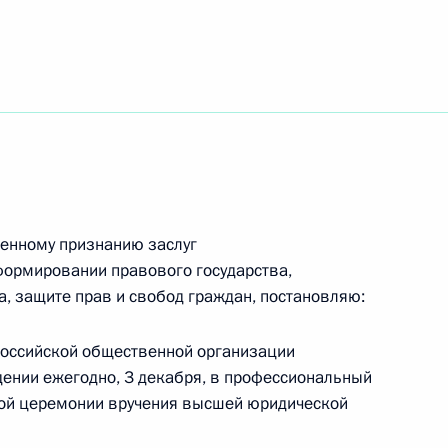
 Бруней-Даруссалам Хассанал
льным визитом
енному признанию заслуг
ества по выходу
4
ормировании правового государства,
ная тема саммита СНГ
а, защите прав и свобод граждан, постановляю:
российской общественной организации
дении ежегодно, 3 декабря, в профессиональный
ной церемонии вручения высшей юридической
няя встреча Дмитрия
2