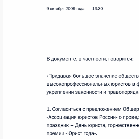
9 октября 2009 года, 20:30
9 октября 2009 года
13:30
11–16 октября Султан государства
Болкиах посетит Россию с официа
9 октября 2009 года, 17:30
В документе, в частности, говорится:
«Придавая большое значение обществ
Совместные действия стран Содруж
высокопрофессиональных юристов в ф
из экономического кризиса – глав
укреплении законности и правопорядк
в Кишинёве
9 октября 2009 года, 17:00
Кишинёв
1. Согласиться с предложением Обще
«Ассоциация юристов России» о прове
праздник – День юриста, торжествен
премии «Юрист года».
В Кишинёве состоялась трёхсторон