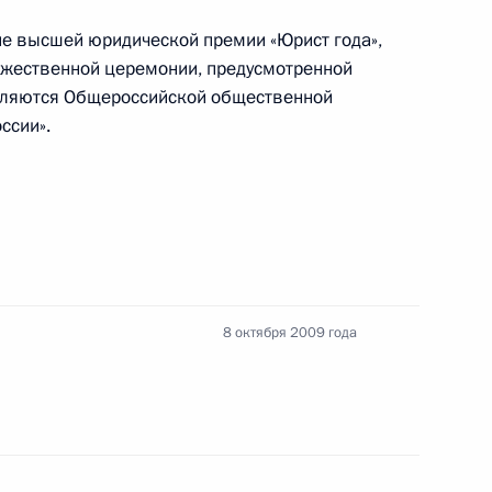
жа Саргсяна
ние высшей юридической премии «Юрист года»,
ржественной церемонии, предусмотренной
твляются Общероссийской общественной
ссии».
ую юридическую премию
8 октября 2009 года
ороны Анатолием Сердюковым
3
сть, Горки