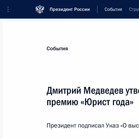
Президент России
События
Стру
Президент
Администрация
Государст
Новости
Стенограммы
Поездки
Те
События
Показа
Дмитрий Медведев ут
премию «Юрист года»
9 октября 2009 года, пятница
Дмитрий Медведев поздравил Жака
на пост президента Международно
Президент подписал Указ «О вы
(МОК)