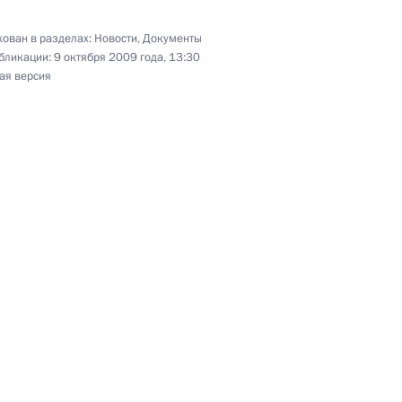
председателем правления
1
ован в разделах:
Новости
,
Документы
бликации:
9 октября 2009 года, 13:30
сть, Горки
ая версия
я видеозапись
4
10м
редседателя Правительства –
2
дриным