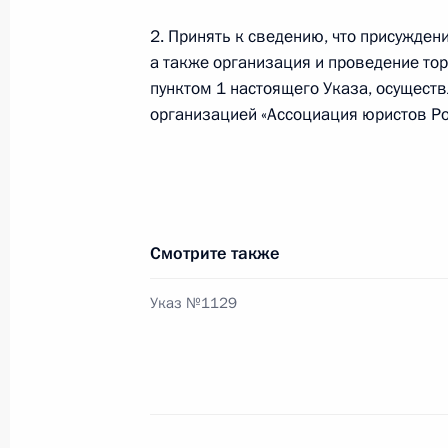
Медведева, Ильхама Алиева и Сер
2. Принять к сведению, что присужде
9 октября 2009 года, 15:00
Кишинёв
а также организация и проведение то
пунктом 1 настоящего Указа, осущес
организацией «Ассоциация юристов Ро
Дмитрий Медведев утвердил высш
«Юрист года»
9 октября 2009 года, 13:30
Смотрите также
8 октября 2009 года, четверг
Указ №1129
Рабочая встреча с Министром об
8 октября 2009 года, 16:30
Московская обла