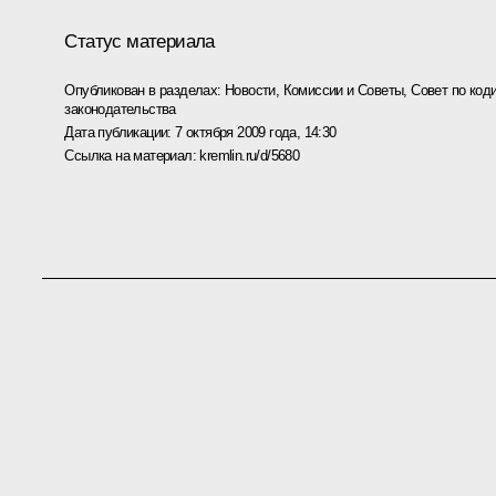
Статус материала
Опубликован в разделах:
Новости
,
Комиссии и Советы
,
Совет по код
законодательства
Дата публикации:
7 октября 2009 года, 14:30
Ссылка на материал:
kremlin.ru/d/5680