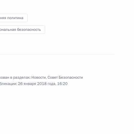
няя политика
ональная безопасность
 Совета Безопасности
3
тся с Премьер-министром
ован в разделах:
Новости
,
Совет Безопасности
бликации:
26 января 2018 года, 16:20
м
2