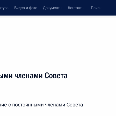
ктура
Видео и фото
Документы
Контакты
Поиск
венный Совет
Совет Безопасности
Комиссии и советы
леграммы
Сведения о Президенте
январь, 2018
ть следующие материалы
ыми членами Совета
тра толерантности
5
ние с постоянными членами Совета