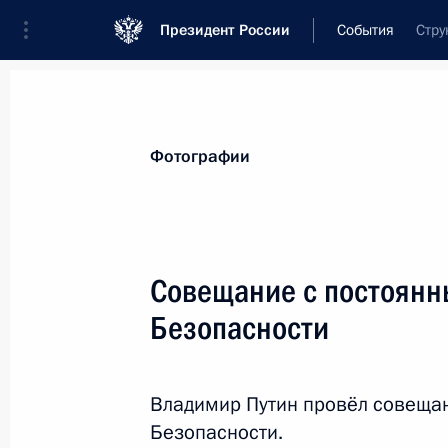
Президент России
События
Стру
Президент
Администрация
Государст
Новости
Стенограммы
Поездки
Те
Фотографии
Показа
Совещание с постоянн
Безопасности
Посещение Еврейского музея и цен
29 января 2018 года, 15:00
Москва
Владимир Путин провёл совеща
Безопасности.