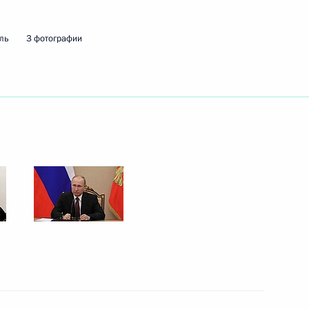
реизбранием на пост
ль
3 фотографии
реизбранием на пост
церемонии вручения премии