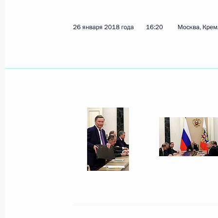
Поздравление Саули Ниинистё с пе
Президента Финляндии
26 января 2018 года
16:20
Москва, Крем
29 января 2018 года, 12:20
27 января 2018 года, суббота
Поздравление Милошу Земану с пе
Президента Чехии
27 января 2018 года, 21:50
26 января 2018 года, пятница
Приветствие участникам и гостям 
«Золотой орёл»