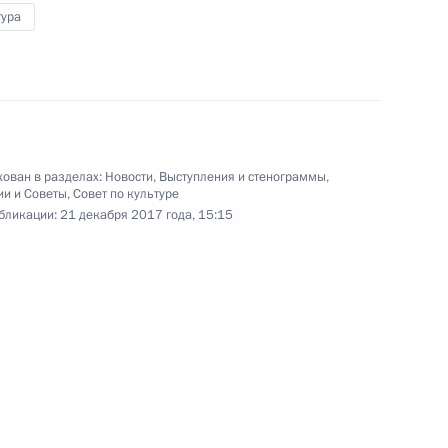
Встреча с судьями
тура
Конституционного Суда
о
12 декабря 2017 года
Видео, 13 мин.
ован в разделах:
Новости
,
Выступления и стенограммы
,
ии и Советы
,
Совет по культуре
бликации:
21 декабря 2017 года, 15:15