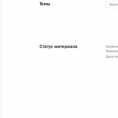
Темы
Владимир Путин выступил
Куль
на Форуме действий
Общероссийского народног
фронта
19 декабря 2017 года
Видео, 9 мин.
Статус материала
Опублик
Комисс
Дата пу