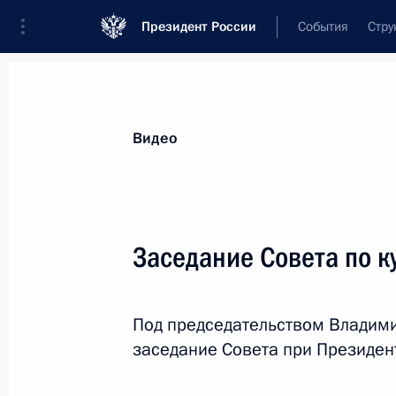
Президент России
События
Стру
Видеозаписи
Фотографии
Аудиозапи
Все материалы
Выступления
Совещан
Видео
Показа
Заседание Совета по ку
Встреча с членами
Под председательством Владими
Правительства
заседание Совета при Президенте