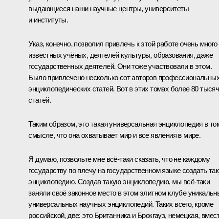
выдающиеся наши научные центры, университеты
и институты.
Указ, конечно, позволил привлечь к этой работе очень много
известных учёных, деятелей культуры, образования, даже
государственных деятелей. Они тоже участвовали в этом.
Было привлечено несколько сот авторов профессиональны
энциклопедических статей. Вот в этих томах более 80 тыся
статей.
Таким образом, это такая универсальная энциклопедия в то
смысле, что она охватывает мир и все явления в мире.
Я думаю, позвольте мне всё‑таки сказать, что не каждому
государству по плечу на государственном языке создать та
энциклопедию. Создав такую энциклопедию, мы всё‑таки
заняли своё законное место в этом элитном клубе уникальн
универсальных научных энциклопедий. Таких всего, кроме
российской, две: это Британника и Брокгауз, немецкая, вмес