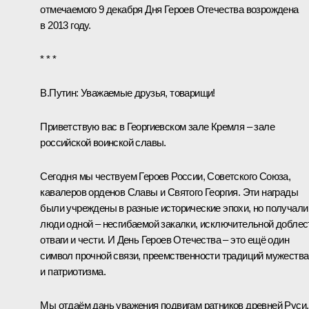
отмечаемого 9 декабря Дня Героев Отечества возрождена
в 2013 году.
* * *
В.Путин:
Уважаемые друзья, товарищи!
Приветствую вас в Георгиевском зале Кремля – зале
российской воинской славы.
Сегодня мы чествуем Героев России, Советского Союза,
кавалеров орденов Славы и Святого Георгия. Эти награды
были учреждены в разные исторические эпохи, но получали
люди одной – несгибаемой закалки, исключительной доблес
отваги и чести. И День Героев Отечества – это ещё один
символ прочной связи, преемственности традиций мужества
и патриотизма.
Мы отдаём дань уважения подвигам ратников древней Руси,