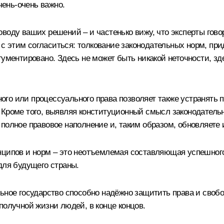
чень-очень важно.
воду ваших решений – и частенько вижу, что эксперты гов
о с этим согласиться: толкование законодательных норм, п
гументировано. Здесь не может быть никакой неточности, з
го или процессуального права позволяет также устранять п
 Кроме того, выявляя конституционный смысл законодател
полное правовое наполнение и, таким образом, обновляете 
инципов и норм – это неотъемлемая составляющая успешног
для будущего страны.
льное государство способно надёжно защитить права и своб
получной жизни людей, в конце концов.