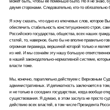
может быть, чтобы её поменьше было. Но я не знаю, б
двумя сторонами. Следовательно, кто-то обязательно 
Я хочу сказать, что одно из ключевых слов, которое 
обеспечить стабильность конституционного строя, само
Российского государства, общества, всех наших гражд
статей, то, наверное, было бы не вполне правильно го
огромная пирамида, вершиной которой только и являет
из неё. И мы сознаём эту нашу большую ответственнос
в нашей законодательно-нормативной системе, которы
власти тоже.
Мы, конечно, параллельно действуем с Верховным Суд
административных. И деликатность заключается в том, 
и не только в соседних государствах, когда вообще от
существования. Я думаю, в этом заслуга не просто су
действию всех властей, в том числе Президента Росси