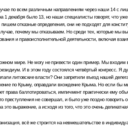
 случае по всем различным направлениям через наши 14 с л
а 1 декабря было 13, но наши специалисты говорят, что уж
ы пишем отказные определения, они не подходят для констит
случае, почему мы отказываем. Но среди тех, которые мы в
ования и правоисполнительной деятельности, включая взаи
сложном мире. Не могу не привести один пример. Мы входим
резидиум. И в этом году состоялся четвёртый конгресс. Я ду
сделали литовские власти? Они запретили въезд нашей делег
ешение по Крыму, оправдали вхождение Крыма. Но если бы мы
т права баллотироваться, импичмент практически ему объяв
ого преступления не совершал, и было уже поздно говорить о
 за это выражение, а исходя из того, что это очень деликатн
ганизация, всё же строится на невмешательстве в индивиду