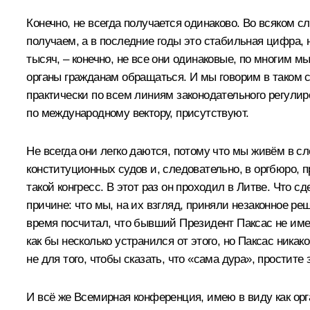
Конечно, не всегда получается одинаково. Во всяком
получаем, а в последние годы это стабильная цифра, н
тысяч, – конечно, не все они одинаковые, по многим м
органы гражданам обращаться. И мы говорим в таком 
практически по всем линиям законодательного регулир
по международному вектору, присутствуют.
Не всегда они легко даются, потому что мы живём в 
конституционных судов и, следовательно, в оргбюро, п
такой конгресс. В этот раз он проходил в Литве. Что 
причине: что мы, на их взгляд, приняли незаконное р
время посчитал, что бывший Президент Паксас не имее
как бы несколько устранился от этого, но Паксас никак
не для того, чтобы сказать, что «сама дура», простите
И всё же Всемирная конференция, имею в виду как ор