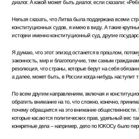
диалог. А какой может быть диалог, если сказали: «Ре
Нельзя сказать, что Литва была поддержана всеми стра
конституционных судов, я имею в виду. А такие крупны
истории именно конституционный суд, другие государс
Я думаю, что этот эпизод останется в прошлом, потому
законность, мир и благополучие, тем самым гражданам 
резолюция, что страны, которые берут на себя обязан
а далее, может быть, в России когда-нибудь наступит т
По всем другим направлениям, включая и конституцион
обратить внимание на то, что сложно, конечно, приним
почему обращается на это внимание общественности. П
которые касаются политических прав, удельный вес т
конкретные дела – например, дело по ЮКОСу было перво