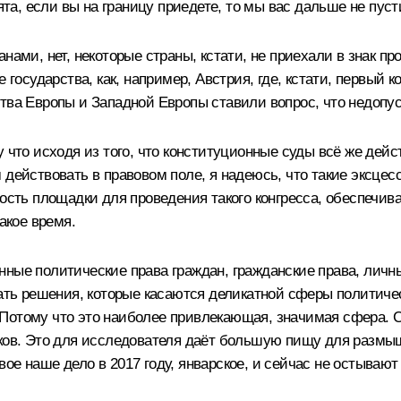
бята, если вы на границу приедете, то мы вас дальше не пус
нами, нет, некоторые страны, кстати, не приехали в знак пр
е государства, как, например, Австрия, где, кстати, первый
тва Европы и Западной Европы ставили вопрос, что недопус
 что исходя из того, что конституционные суды всё же дей
действовать в правовом поле, я надеюсь, что такие эксцесс
ность площадки для проведения такого конгресса, обеспечи
акое время.
ные политические права граждан, гражданские права, личны
ать решения, которые касаются деликатной сферы политическ
отому что это наиболее привлекающая, значимая сфера. Ста
аков. Это для исследователя даёт большую пищу для размыш
е наше дело в 2017 году, январское, и сейчас не остывают 