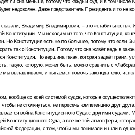
удет ли она меньше, потому что каждый суд, и в том числе 
будет недоволен. Даже представитель Президента и то не вс
Вы сказали, Владимир Владимирович, – это «стабильность». 
й Конституции. Мы исходим из того, что Конституция, конеч
ан. Но Конституция есть нечто большее, потому что если б
ворить так о Конституции. Потому что она живёт ведь в зако
ся Конституция. Но вершина такая, которая задаёт грани, у
ть, такую, которую, может быть, можно сравнить с «Лабора
е мы вылавливаем, и пытаемся помочь законодателю, испол
ом, вообще со всей системой судов, которые осуществляют
чтобы не столкнуться, не пересечь компетенцию друг друга,
крывается война Конституционного Суда с другими судами. М
дей Конституционного Суда, а всё же той атмосферы, котора
йской Федерации, с тем, чтобы мы понимали и шли в одном 