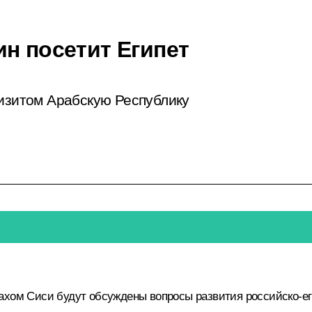
н посетит Египет
визитом Арабскую Республику
ахом Сиси
будут обсуждены вопросы развития российско-еги