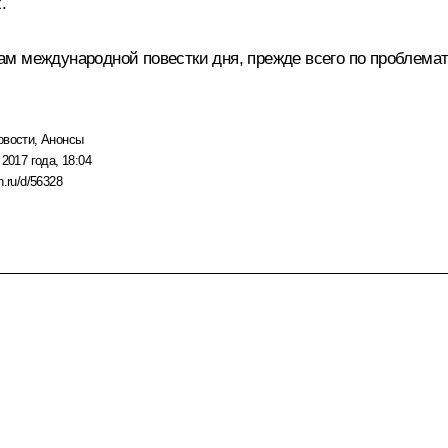
.
м международной повестки дня, прежде всего по проблемат
овости
,
Анонсы
 2017 года, 18:04
n.ru/d/56328