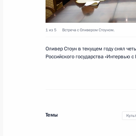
Сиси
4 декабря 2017 года, 16:30
1 из 5
Встреча с Оливером Стоуном.
Телефонный разговор с Президент
Оливер Стоун в текущем году снял че
Назарбаевым
Российского государства «Интервью с 
4 декабря 2017 года, 14:50
1 декабря 2017 года, пятница
Встреча с Оливером Стоуном
1 декабря 2017 года, 20:05
Москва, Кремль
Темы
Куль