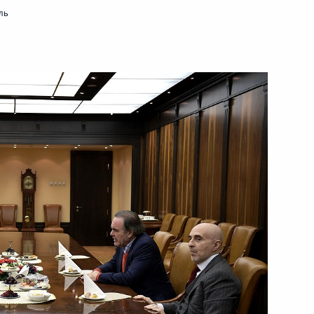
елем правления ГМК
3
ль
 Потаниным
сть, Ново-Огарёво
палаты Татьяной Голиковой
3
сть, Ново-Огарёво
естана Владимиром
4
сть, Ново-Огарёво
ом Египта Абдельфаттахом