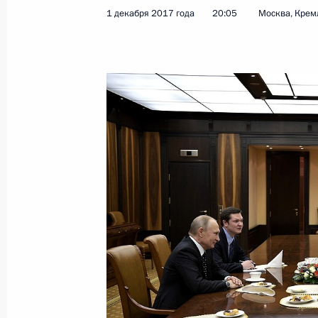
Встреча с президентом, председат
1 декабря 2017 года
20:05
Москва, Крем
«Норильский никель» Владимиром
4 декабря 2017 года, 20:30
Московская обла
Встреча с председателем Счётной 
4 декабря 2017 года, 19:30
Московская обла
Рабочая встреча с врио главы Даг
Васильевым
4 декабря 2017 года, 19:00
Московская обла
Телефонный разговор с Президент