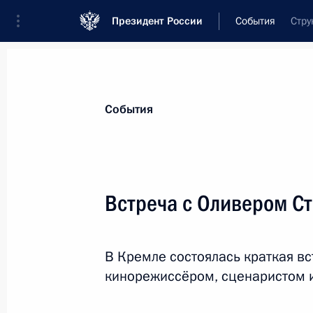
Президент России
События
Стру
Президент
Администрация
Государст
Новости
Стенограммы
Поездки
Те
События
Показа
Встреча с Оливером С
Встреча с главами делегаций поме
В Кремле состоялась краткая в
4 декабря 2017 года, 21:10
Московская обла
кинорежиссёром, сценаристом 