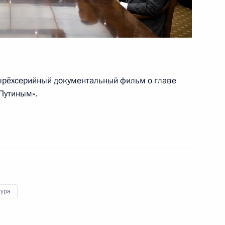
ом Казахстана Нурсултаном
тырёхсерийный документальный фильм о главе
Путиным».
5
тура