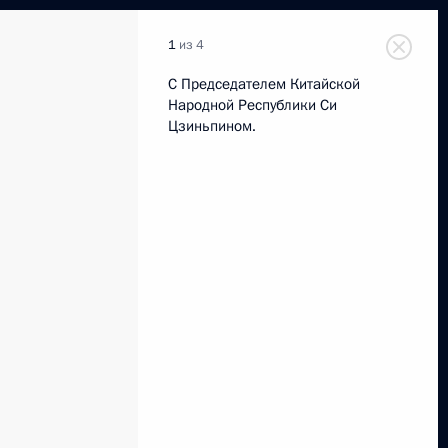
1
из 4
С Председателем Китайской
Народной Республики Си
Цзиньпином.