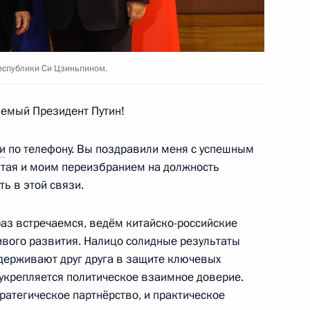
адимиром Мединским
4
еспублики Си Цзиньпином.
ится с Президентом Южной
емый Президент Путин!
и
по телефону. Вы поздравили меня с успешным
итая и моим переизбранием на должность
ть в этой связи.
раз встречаемся, ведём китайско-российские
ивого развития. Налицо солидные результаты
ТЭС
15
29м
держивают друг друга в защите ключевых
 укрепляется политическое взаимное доверие.
ратегическое партнёрство, и практическое