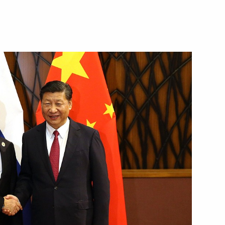
электроэнергетики
12
27м
12
ссийско-турецких
1
9м