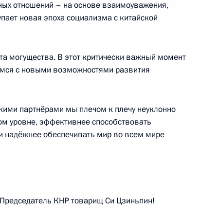
ных отношений – на основе взаимоуважения,
Чан Дай Куангом
упает новая эпоха социализма с китайской
2
ста могущества. В этот критически важный момент
аемся с новыми возможностями развития
тся с Президентом Турции
кими партнёрами мы плечом к плечу неуклонно
ом уровне, эффективнее способствовать
 и надёжнее обеспечивать мир во всем мире
 АТЭС с лидерами АСЕАН
2
Председатель КНР товарищ Си Цзиньпин!
нии Синдзо Абэ
5