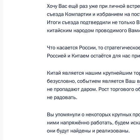
Хочу Вас ещё раз уже при личной встр
10 ноября 2017 года, 12:45
Дананг
съезда Компартии и избранием на пос
Итоги съезда подтвердили не только 
китайским народом проводимого Вами
Соболезнования родным и близки
Что касается России, то стратегичес
10 ноября 2017 года, 12:30
Россией и Китаем остаётся для нас пр
Китай является нашим крупнейшим то
Встреча с членами Делового консу
безусловно, событием является Ваш
в
10 ноября 2017 года, 12:10
Дананг
не пропадают даром. Рост торгового о
не радовать.
Вы упомянули о некоторых крупных про
Встреча с Президентом Филиппин Р
ними напряжённо работать, будем иск
10 ноября 2017 года, 11:15
Дананг
они будут найдены и реализованы.