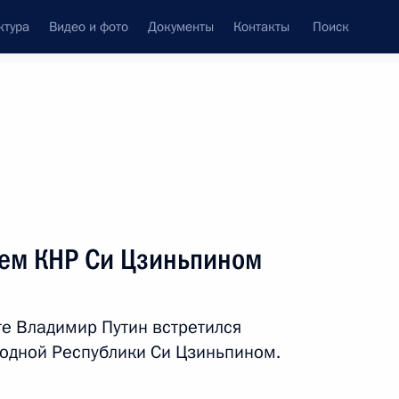
ктура
Видео и фото
Документы
Контакты
Поиск
венный Совет
Совет Безопасности
Комиссии и советы
леграммы
Сведения о Президенте
ноябрь, 2017
ть следующие материалы
лем КНР Си Цзиньпином
тся с Президентом Армении
ге Владимир Путин встретился
одной Республики Си Цзиньпином.