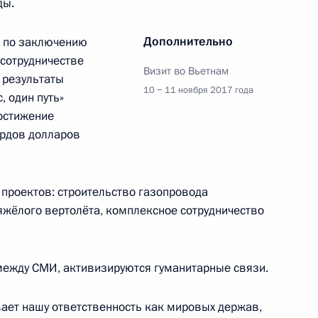
ды.
одобрили совместное
6
Дополнительно
ы по заключению
сотрудничестве
Визит во Вьетнам
 результаты
10 − 11 ноября 2017 года
 один путь»
остижение
ардов долларов
29
 проектов: строительство газопровода
яжёлого вертолёта, комплексное сотрудничество
Цзиньпином
4
ежду СМИ, активизируются гуманитарные связи.
ает нашу ответственность как мировых держав,