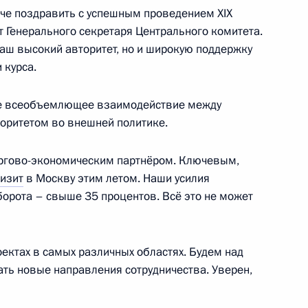
ече поздравить с успешным проведением XIX
т Генерального секретаря Центрального комитета.
Ваш высокий авторитет, но и широкую поддержку
 курса.
м Михаила Задорнова
кое всеобъемлющее взаимодействие между
иоритетом во внешней политике.
ргово-экономическим партнёром. Ключевым,
льтативного совета АТЭС
3
изит
в Москву этим летом. Наши усилия
борота – свыше 35 процентов. Всё это не может
ектах в самых различных областях. Будем над
одриго Дутерте
4
ать новые направления сотрудничества. Уверен,