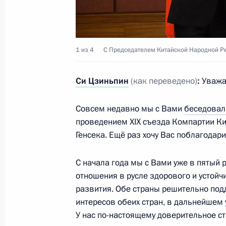
Встреча с Министром культуры Вл
13 ноября 2017 года, 12:25
Москва, Кремль
1 из 4
С Председателем Китайской Народной Р
14 ноября Владимир Путин встрет
Си Цзиньпин
(как переведено)
:
Уважа
Осетии Анатолием Бибиловым
Совсем недавно мы с Вами
беседовал
13 ноября 2017 года, 12:00
проведением XIX съезда Компартии К
Генсека. Ещё раз хочу Вас поблагодари
11 ноября 2017 года, суббота
С начала года мы с Вами уже в пятый 
отношения в русле здорового и устойч
Во Вьетнаме завершился саммит А
развития. Обе страны решительно под
11 ноября 2017 года, 13:30
Дананг
интересов обеих стран, в дальнейшем
У нас по-настоящему доверительное ст