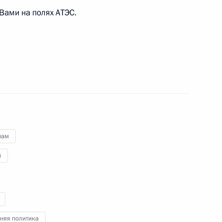
Вами на полях АТЭС.
дника органов внутренних дел
2
2м
овеческого капитала»
7
нам
й
ества России и Казахстана
12
26м
няя политика