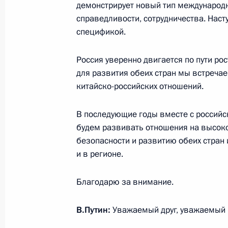
демонстрирует новый тип международ
Встреча с Президентом Вьетнама 
справедливости, сотрудничества. Наст
спецификой.
10 ноября 2017 года, 15:15
Дананг
Россия уверенно двигается по пути ро
для развития обеих стран мы встреч
13 ноября Владимир Путин встрети
китайско-российских отношений.
Реджепом Тайипом Эрдоганом
10 ноября 2017 года, 15:00
В последующие годы вместе с российс
будем развивать отношения на высок
безопасности и развитию обеих стран
и в регионе.
Встреча лидеров экономик форума
10 ноября 2017 года, 14:30
Дананг
Благодарю за внимание.
В.Путин:
Уважаемый друг, уважаемый 
Встреча с Премьер-министром Япо