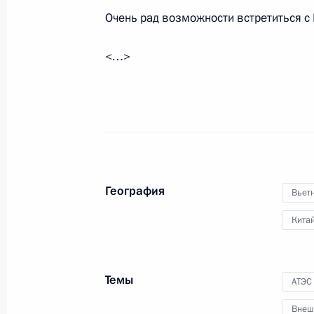
Очень рад возможности встретиться с 
Поздравление по случаю Дня сотру
<…>
10 ноября 2017 года, 10:00
9 ноября 2017 года, четверг
Посещение выставки «Развитие чел
9 ноября 2017 года, 19:40
Челябинск
География
Вьет
Кита
Форум межрегионального сотруднич
9 ноября 2017 года, 18:40
Челябинск
Темы
АТЭС
Внеш