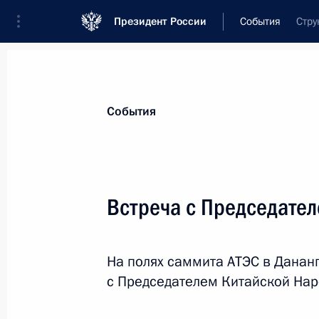
Президент России
События
Стру
Президент
Администрация
Государст
Новости
Стенограммы
Поездки
Те
События
Показа
Встреча с Председате
15 ноября Владимир Путин встрети
Сержем Саргсяном
На полях саммита АТЭС в Данан
14 ноября 2017 года, 15:30
с Председателем Китайской Нар