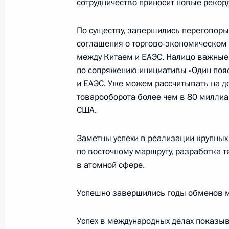
сотрудничество приносит новые рекор
Владимир Путин и Дональд Трамп 
По существу, завершились переговор
заявление по Сирии
соглашения о торгово-экономическом 
11 ноября 2017 года, 09:25
Дананг
между Китаем и ЕАЭС. Налицо важные
по сопряжению инициативы «Один пояс,
и ЕАЭС. Уже можем рассчитывать на д
10 ноября 2017 года, пятница
товарооборота более чем в 80 милли
США.
Первый день саммита АТЭС
10 ноября 2017 года, 18:45
Дананг
Заметны успехи в реализации крупных
по восточному маршруту, разработка т
в атомной сфере.
Встреча с Председателем КНР Си 
Успешно завершились годы обменов м
10 ноября 2017 года, 16:00
Дананг
Успех в международных делах показыв