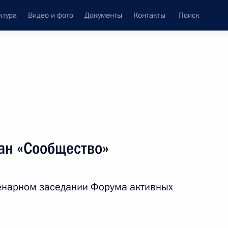
ктура
Видео и фото
Документы
Контакты
Поиск
венный Совет
Совет Безопасности
Комиссии и советы
леграммы
Сведения о Президенте
ноябрь, 2017
ть следующие материалы
ан «Сообщество»
а Нурсултаном Назарбаевым
6
ленарном заседании Форума активных