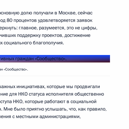
 основную долю получали в Москве, сейчас
под 80 процентов удовлетворяется заявок
еркнуть: главное, разумеется, это не цифры,
тво»
9
36м
учивших поддержку проектов, достижение
х социального благополучия.
н «Сообщество».
том Франции Эммануэлем
 важных инициативах, которые мы продвигали
ение для НКО статуса исполнителя общественно
оступа НКО, которые работают в социальной
 Мне было приятно услышать, что, как правило,
шения с местными администрациями,
Мурманской области Мариной
4