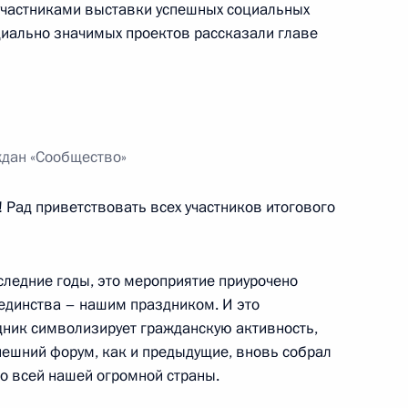
участниками выставки успешных социальных
экономическое
оциально значимых проектов рассказали главе
(Вьетнам)
частие в XIV Форуме
ждан «Сообщество»
России и Казахстана
 Рад приветствовать всех участников итогового
следние годы, это мероприятие приурочено
ии Юнус-Беком Евкуровым
1
 единства – нашим праздником. И это
здник символизирует гражданскую активность,
нешний форум, как и предыдущие, вновь собрал
со всей нашей огромной страны.