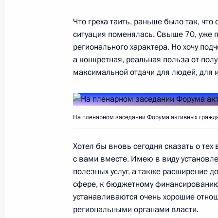
Что греха таить, раньше было так, что
3 ноября 2017 года, пятница
ситуация поменялась. Свыше 70, уже 
регионального характера. Но хочу подч
Форум активных граждан «Сообщес
а конкретная, реальная польза от пол
3 ноября 2017 года, 14:20
Москва
максимальной отдачи для людей, для и
2 ноября 2017 года, четверг
На пленарном заседании Форума активных гражда
Телефонный разговор с Президен
Макроном
Хотел бы вновь сегодня сказать о тех
с вами вместе. Имею в виду установл
2 ноября 2017 года, 22:50
полезных услуг, а также расширение д
сфере, к бюджетному финансированию.
устанавливаются очень хорошие отно
Рабочая встреча с губернатором 
региональными органами власти.
Ковтун