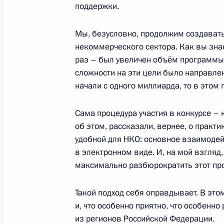
поддержки.
4 ноября 2017 года, суббота
Мы, безусловно, продолжим создавать
Приём по случаю Дня народного ед
некоммерческого сектора. Как вы знае
4 ноября 2017 года, 14:20
Москва, Кремль
раз – был увеличен объём программы 
сложности на эти цели было направле
начали с одного миллиарда, то в этом
Владимир Путин посетил выставку «
в будущее»
Сама процедура участия в конкурсе – 
об этом, рассказали, вернее, о практ
4 ноября 2017 года, 14:00
Москва
удобной для НКО: основное взаимодей
в электронном виде. И, на мой взгляд,
максимально разбюрократить этот пр
Президент возложил цветы к памят
и Дмитрию Пожарскому на Красно
Такой подход себя оправдывает. В этом
и, что особенно приятно, что особенно
4 ноября 2017 года, 13:10
Москва, Красная
из регионов Российской Федерации.