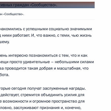
а Анной Поповой
5
н «Сообщество».
ознакомились с успешными социально значимыми
д ними работает. И, что важно, с теми, чью жизнь
шему.
оенно-технического
7
4м
ными государствами
ень интересно познакомиться с тем, что и как
 вещи просто удивительные – небольшими силами
тва проводится такая добрая и масштабная, что
бота.
 Вьетнаму, пострадавшему
1
торые сегодня получат заслуженные награды.
о действует, стремится объединить усилия для
е возможности и огромное пространство для
ловно, заслуживают признания и, конечно,