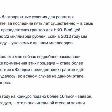
 благоприятные условия для развития
инства
10
42м
те, за последние пять лет существенно – в семь
президентских грантов для НКО. В общей
но 22 миллиарда рублей. Если в 2012 году мы
 году – уже семь с лишним миллиардов
.
Россия, устремлённая
12
коллеги мне сейчас подробнее рассказали
ике применения этих процедур – стала более
ствие с Фондом президентских грантов идёт
 удалось, во всяком случае на данном этапе,
оцесс.
нику Кузьме Минину
5
2м
й площади
 году на конкурс подано более 16 тысяч заявок,
 радует, – это в значительной степени заявки
 площадь