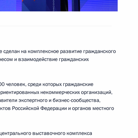
мит АТЭС в Дананге: вместе
звитию»
ом Киргизии Алмазбеком
ме сделан на комплексное развитие гражданского
знесом и взаимодействие гражданских
00 человек, среди которых гражданские
ориентированных некоммерческих организаций,
 Совета Безопасности
3
вители экспертного и бизнес-сообщества,
ектов Российской Федерации и органов местного
 центрального выставочного комплекса
ет участие в 25-м саммите