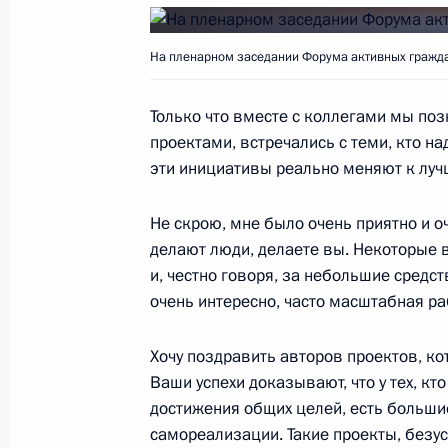
7 ноября 2017 года, вторник
Встреча с главой Роспотребнадзор
На пленарном заседании Форума активных гражда
7 ноября 2017 года, 14:50
Москва, Кремль
Только что вместе с коллегами мы п
проектами, встречались с теми, кто на
эти инициативы реально меняют к луч
Заседание Комиссии по вопросам в
сотрудничества России с иностран
Не скрою, мне было очень приятно и оч
7 ноября 2017 года, 13:50
Москва, Кремль
делают люди, делаете вы. Некоторые
и, честно говоря, за небольшие средс
очень интересно, часто масштабная ра
Президент поручил оказать помощь
от тайфуна
Хочу поздравить авторов проектов, ко
Ваши успехи доказывают, что у тех, кт
7 ноября 2017 года, 13:30
достижения общих целей, есть больши
самореализации. Такие проекты, безус