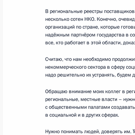
2 ноября 2017 года, 17:45
Московская облас
В региональные реестры поставщиков 
несколько сотен НКО. Конечно, очевид
организаций по стране, которые готов
надёжным партнёром государства в соц
Телефонный разговор с Президент
все, кто работает в этой области, дока
Назарбаевым
2 ноября 2017 года, 16:45
Считаю, что нам необходимо продолжи
некоммерческого сектора в сферу соц
надо решительно их устранять, будем д
Показа
Обращаю внимание моих коллег в реги
региональные, местные власти – нужн
с общественными палатами создавать
в социальной и в других сферах.
Нужно понимать людей, доверять им. 