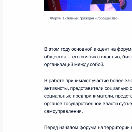
Статья Владимира Путина «XXV сам
к процветанию и гармоничному ра
Форум активных граждан «Сообщество»
8 ноября 2017 года, 21:00
Телефонный разговор с Президент
В этом году основной акцент на фору
Атамбаевым
общества – его связях с властью, би
организаций между собой.
8 ноября 2017 года, 18:50
В работе принимают участие более 35
активисты, представители социально 
Совещание с постоянными членами
социальные предприниматели, предста
8 ноября 2017 года, 16:30
Москва, Кремль
органов государственной власти субъ
самоуправления.
Перед началом форума на территории
10–11 ноября Владимир Путин прим