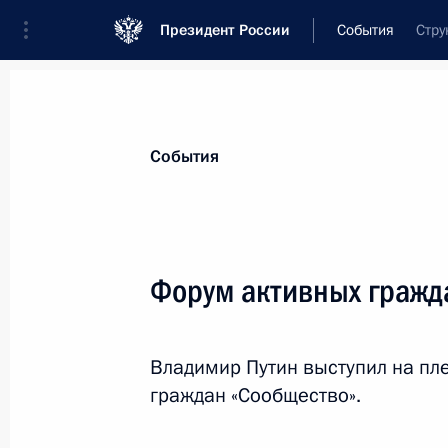
Президент России
События
Стру
Президент
Администрация
Государст
Новости
Стенограммы
Поездки
Те
События
Показа
Форум активных гражд
Встреча с Президентом Казахстан
Владимир Путин выступил на п
9 ноября 2017 года, 16:15
Челябинск
граждан «Сообщество».