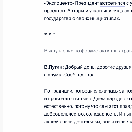
«Экспоцентр» Президент
встретился
с 
форума «Азиатско-тихоокеанское 
проектов. Авторы и участники ряда с
сотрудничество» (АТЭС) в Дананге 
государства о своих инициативах.
8 ноября 2017 года, 16:15
* * *
9 ноября Владимир Путин примет у
Выступление
на форуме активных гра
межрегионального сотрудничества 
В.Путин:
Добрый день, дорогие друзья!
8 ноября 2017 года, 16:00
форума «Сообщество».
По традиции, которая сложилась за по
Рабочая встреча с главой Ингушет
и проводится встык с Днём народного
естественно, потому что сам этот пра
8 ноября 2017 года, 13:15
Москва, Кремль
добровольчество, солидарность. И ны
людей очень деятельных, энергичных 