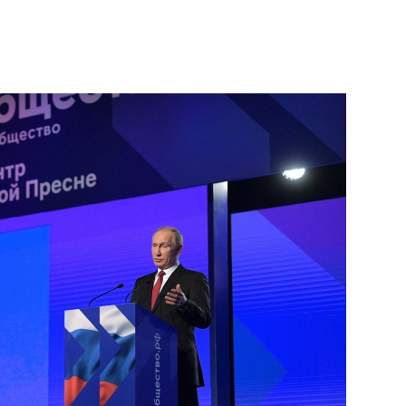
омпрессорный завод
7
38м
ск
никам и гостям чемпионата