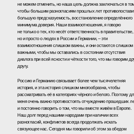
не можем отменить, но наша цель должна заключаться в том
чтобы большим разногласиям прошлых лет противопостави
большую предсказуемость, восстановление определённого
минимума доверия. Наши взаимоотношения, я говорю
не только о тех, кто несёт ответственность в правительстве,
но и просто о людях в России и Германии, – эти
взаимоотношения слишком важны, и они остаются слишком
важными, чтобы мы оставались в состоянии отсутствия
диалога при всей ясности и чёткости того, что мы говорим др
другу.
Россию и Германию связывает более чем тысячелетняя
история, и эта история слишком многообразна, чтобы
рассматривать её в категориях чёрного и белого. Поэтому д
меня очень важно противостоять отчуждению прошедших л
и постоянно говорить о том, что мы вместе живём в Европе.
Наш долг перед нашими народами при наличии всех
разногласий, конфликтов всегда продолжать искать
связующее нас. Сегодня мы говорили об этом за обедом