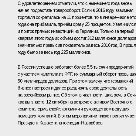
С удовлетворением отметили, что с нынешнего года вновь
начал подрастать товарооборот. Если в 2016 году взаимная
торговля сократилась на 11 процентов, то в январе–июле это
года она прибавила, причём сразу 25 процентов. Увеличилс
и приток прямых инвестиций из Германии. Только за первый
квартал этого года их объём достиг 312 миллионов долларов
значительно превысив показатель за весь 2016 год. В прош
году было за весь год 225 миллионов.
В России успешно работают более 5,5 тысячи предприятий
с участием капитала из ФРГ, их суммарный оборот превыша
50 миллиардов долларов. При этом замечу, что германский
бизнес настроен и далее расширять свою деятельность
на российском рынке. Об этом, в частности, шла речь в Сочи
как вы знаете, 12 октября на встрече с активом Восточного
комитета германской экономики и руководством ведущих
немецких компаний. В этом мероприятии также принял учас
Президент Казахстана господин Назарбаев.