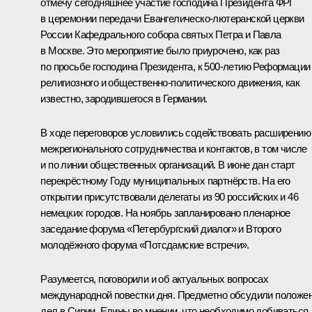
отмечу сегодняшнее участие господина Президента ФРГ
в церемонии передачи Евангелическо-лютеранской церкви
России Кафедрального собора святых Петра и Павла
в Москве. Это мероприятие было приурочено, как раз
по просьбе господина Президента, к 500-летию Реформации
религиозного и общественно-политического движения, как
известно, зародившегося в Германии.
В ходе переговоров условились содействовать расширению
межрегионального сотрудничества и контактов, в том числе
и по линии общественных организаций. В июне дан старт
перекрёстному Году муниципальных партнёрств. На его
открытии присутствовали делегаты из 90 российских и 46
немецких городов. На ноябрь запланировано пленарное
заседание форума «Петербургский диалог» и Второго
молодёжного форума «Потсдамские встречи».
Разумеется, поговорили и об актуальных вопросах
международной повестки дня. Предметно обсудили положе
дел в Сирии. Едины во мнении, что необходимо добиваться