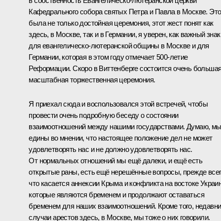
в собственность Евангелическо-лютеранской церкви
Кафедрального собора святых Петра и Павла в Москве. Эт
была не только достойная церемония, этот жест понят как
здесь, в Москве, так и в Германии, я уверен, как важный знак
для евангелическо-лютеранской общины в Москве и для
Германии, которая в этом году отмечает 500-летие
Реформации. Скоро в Виттенберге состоится очень большая
масштабная торжественная церемония.
Я приехал сюда и воспользовался этой встречей, чтобы
провести очень подробную беседу о состоянии
взаимоотношений между нашими государствами. Думаю, м
едины во мнении, что настоящее положение дел не может
удовлетворять нас и не должно удовлетворять нас.
От нормальных отношений мы ещё далеки, и ещё есть
открытые раны, есть ещё нерешённые вопросы, прежде все
что касается аннексии Крыма и конфликта на востоке Украи
которые являются бременем и продолжают оставаться
бременем для наших взаимоотношений. Кроме того, недавн
случаи арестов здесь, в Москве, мы тоже о них говорили.