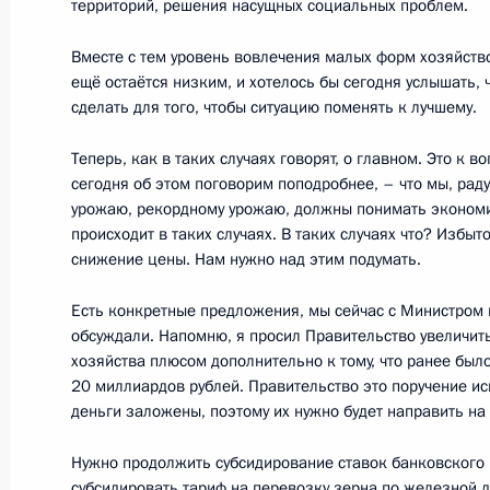
территорий, решения насущных социальных проблем.
11 октября 2017 года, 12:30
Сочи
Вместе с тем уровень вовлечения малых форм хозяйств
ещё остаётся низким, и хотелось бы сегодня услышать, 
сделать для того, чтобы ситуацию поменять к лучшему.
Встреча с Президентом Туркменист
Бердымухамедовым
Теперь, как в таких случаях говорят, о главном. Это к в
11 октября 2017 года, 12:00
Сочи
сегодня об этом поговорим поподробнее, – что мы, ра
урожаю, рекордному урожаю, должны понимать экономич
происходит в таких случаях. В таких случаях что? Изб
снижение цены. Нам нужно над этим подумать.
Показа
Есть конкретные предложения, мы сейчас с Министром 
обсуждали. Напомню, я просил Правительство увеличит
хозяйства плюсом дополнительно к тому, что ранее был
20 миллиардов рублей. Правительство это поручение ис
деньги заложены, поэтому их нужно будет направить на
Нужно продолжить субсидирование ставок банковского 
Встреча с военнослужащими Во
субсидировать тариф на перевозку зерна по железной до