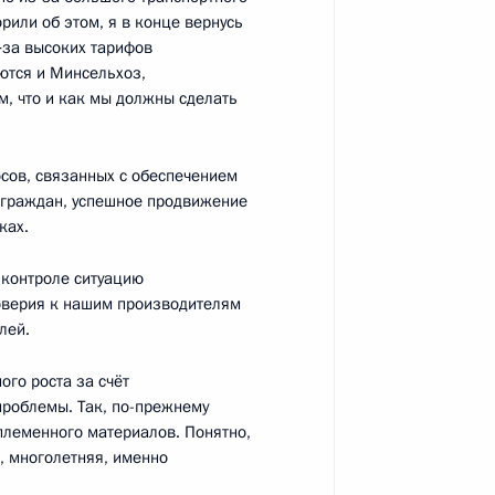
рили об этом, я в конце вернусь
з‑за высоких тарифов
ются и Минсельхоз,
х кругов Германии
5
21м
м, что и как мы должны сделать
осов, связанных с обеспечением
е граждан, успешное продвижение
а Нурсултаном Назарбаевым
5
ках.
 контроле ситуацию
доверия к нашим производителям
лей.
м
1
ого роста за счёт
проблемы. Так, по-прежнему
племенного материалов. Понятно,
я, многолетняя, именно