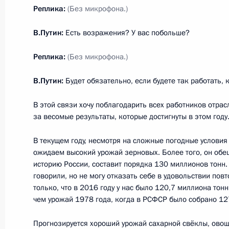
Реплика:
(Без микрофона.)
16 октября 2017 года, понедельни
В.Путин:
Есть возражения? У вас побольше?
Встреча с губернатором Курской о
Реплика:
(Без микрофона.)
Михайловым
В.Путин:
Будет обязательно, если будете так работать, к
16 октября 2017 года, 14:15
Сочи
В этой связи хочу поблагодарить всех работников отрасли
за весомые результаты, которые достигнуты в этом году
25 октября Владимир Путин встрет
В текущем году, несмотря на сложные погодные условия
президентом Германии Франком-
ожидаем высокий урожай зерновых. Более того, он обе
16 октября 2017 года, 13:00
историю России, составит порядка 130 миллионов тонн.
говорили, но не могу отказать себе в удовольствии пов
только, что в 2016 году у нас было 120,7 миллиона тонн
чем урожай 1978 года, когда в РСФСР было собрано 12
Поздравление Сооронбаю Жээнбеко
Президентом Киргизии
Прогнозируется хороший урожай сахарной свёклы, овоще