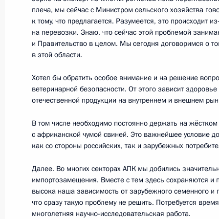
плеча, мы сейчас с Министром сельского хозяйства гово
12 октября 2017 года, четверг
к тому, что предлагается. Разумеется, это происходит и
на перевозки. Знаю, что сейчас этой проблемой занима
Встреча с представителями деловы
и Правительство в целом. Мы сегодня договоримся о то
12 октября 2017 года, 14:50
Сочи
в этой области.
Хотел бы обратить особое внимание и на решение вопр
ветеринарной безопасности. От этого зависит здоровь
Встреча с Президентом Казахстан
отечественной продукции на внутреннем и внешнем рын
12 октября 2017 года, 14:15
Сочи
В том числе необходимо постоянно держать на жёстком
с африканской чумой свиней. Это важнейшее условие 
как со стороны российских, так и зарубежных потребите
Встреча с Михаилом Ведерниковы
Далее. Во многих секторах АПК мы добились значительн
12 октября 2017 года, 13:10
Сочи
импортозамещения. Вместе с тем здесь сохраняются и 
высока наша зависимость от зарубежного семенного и 
что сразу такую проблему не решить. Потребуется врем
многолетняя научно-исследовательская работа.