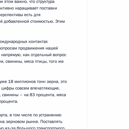
 этом важно, что структура
активно наращивает поставки
тского союза
14
8м
перспективы есть для
г
й добавленной стоимостью. Этим
международных контактах
одороги в Ленинградской
7
 вопросам продвижения нашей
 напрямую, как отдельный вопрос
м, свинины, мяса птицы, того же
г
уже 18 миллионов тонн зерна, это
 и цифры совсем впечатляющие.
, свинины – на 83 процента, мяса
ельского хозяйства
процента.
11
49м
рта, в том числе по устранению
и на зерновом рынке. Поставлять
но из‑за большого транспортного