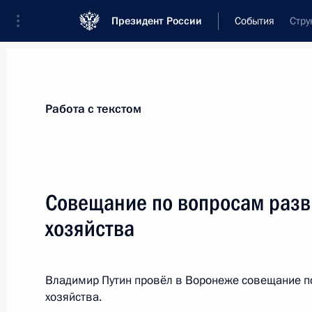
Президент России
События
Стру
Президент
Администрация
Государст
Новости
Стенограммы
Поездки
Те
Работа с текстом
Показа
Совещание по вопросам разв
хозяйства
19 октября Президент выступит на
дискуссионного клуба «Валдай»
18 октября 2017 года, 15:00
Владимир Путин провёл в Воронеже совещание п
хозяйства.