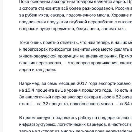
Пока основным экспортным товаром является зерно. При
экспорта становится всё более разнообразной. Россия 
Открытие Ассамблеи Межпарламен
за рубеж мяса, сахара, подсолнечного масла. Хорошие 
14 октября 2017 года, 19:50
Санкт-Петербур
продвижения продукции глубокой переработки с высоко
вопросом нужно предметно, безусловно, заниматься.
Тоже очень приятно отметить, что нам теперь в наших 
Открытие участка федеральной авт
и переговорах приходится значительное место уделять
области
животноводческой продукции на внешние рынки. Прямо
в наших переговорах, – это вопрос продвижения, скаже
14 октября 2017 года, 19:30
Санкт-Петербур
зерна и так далее.
Например, за семь месяцев 2017 года экспортировано 
на 15,4 процента выше уровня прошлого года. Но есть
13 октября 2017 года, пятница
За аналогичный период экспорт сахара вырос в 52 раза
Совещание по вопросам развития с
птицы – на 32 процента, подсолнечного масла – на 34 
13 октября 2017 года, 14:40
Воронеж
В целом следует продолжить работу по поддержке экспо
инфраструктурных, логистических барьеров, в частност
зерно на экспорт из многих регионов пока нерентабель