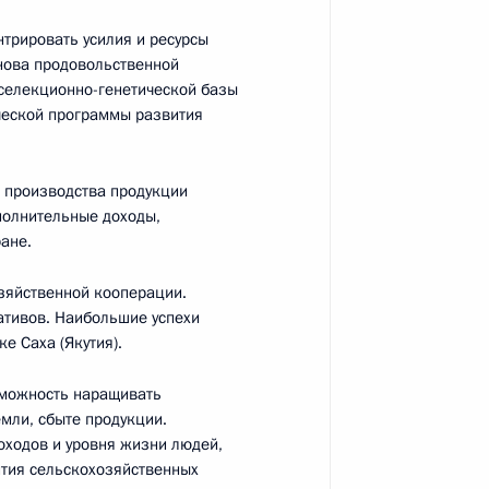
трировать усилия и ресурсы
аммитов СНГ и ВЕЭС
1
8м
снова продовольственной
 селекционно-генетической базы
ческой программы развития
экономического совета
е производства продукции
15
17м
ополнительные доходы,
ране.
зяйственной кооперации.
ативов. Наибольшие успехи
Государств
25
е Саха (Якутия).
зможность наращивать
емли, сбыте продукции.
оходов и уровня жизни людей,
на Шавкатом Мирзиёевым
5
ития сельскохозяйственных