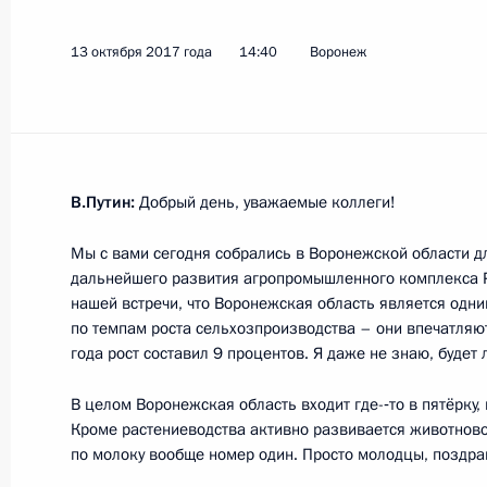
Телефонный разговор с Премьер-м
13 октября 2017 года
14:40
Воронеж
Биньямином Нетаньяху
18 октября 2017 года, 14:30
17 октября 2017 года, вторник
В.Путин:
Добрый день, уважаемые коллеги!
18 октября состоится встреча Вла
Мы с вами сегодня собрались в Воронежской области д
Хорватии Колиндой Грабар-Китаро
дальнейшего развития агропромышленного комплекса Ро
нашей встречи, что Воронежская область является одн
17 октября 2017 года, 15:00
по темпам роста сельхозпроизводства – они впечатляют
года рост составил 9 процентов. Я даже не знаю, будет л
В целом Воронежская область входит где-‑то в пятёрку,
Встреча с главой компании «Россе
Кроме растениеводства активно развивается животново
по молоку вообще номер один. Просто молодцы, поздр
17 октября 2017 года, 14:50
Сочи