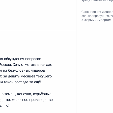
кредитование в сфе
инистром Израиля
Санкционная и запр
сельхозпродукция, б
с «серым» импортом
димира Путина с Президентом
ля обсуждения вопросов
вич
ссии. Хочу отметить в начале
им из безусловных лидеров
: за девять месяцев текущего
и такой рост где‑то ещё.
 но темпы, конечно, серьёзные.
ти» Павлом Ливинским
3
дство, молочное производство –
авляю!