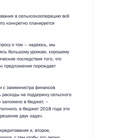
ования в сельхозкооперацию всё
что конкретно планируется
ана Гурбангулы
8
опросу о том – надеюсь, мы
дуясь большому урожаю, хорошему
еские последствия того, что
ыток предложения порождает
ть предыдущие материалы
и с замминистра финансов
ь расходы на поддержку сельского
о заложено в бюджет, –
полнило, в бюджет 2018 года эти
 решение двух задач.
кредитования и, второе,
енно-Морского Флота
роге, с тем чтобы это зерно,