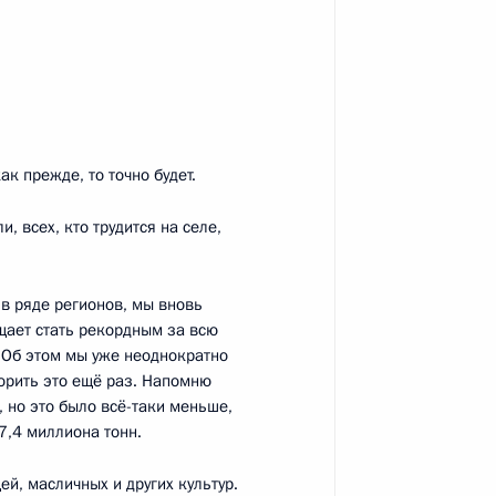
к
бласти Александром
4
ак прежде, то точно будет.
, всех, кто трудится на селе,
.
ится с Федеральным
 в ряде регионов, мы вновь
Вальтером Штайнмайером
щает стать рекордным за всю
 Об этом мы уже неоднократно
торить это ещё раз. Напомню
, но это было всё-таки меньше,
7,4 миллиона тонн.
ву по случаю его избрания
й, масличных и других культур.