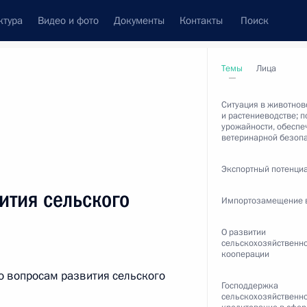
ктура
Видео и фото
Документы
Контакты
Поиск
венный Совет
Совет Безопасности
Комиссии и советы
Темы
Лица
леграммы
Сведения о Президенте
октябрь, 2017
Ситуация в животнов
и растениеводстве; 
урожайности, обеспе
ветеринарной безоп
Экспортный потенци
ть следующие материалы
ития сельского
Импортозамещение 
 заседании Международного
О развитии
сельскохозяйственн
кооперации
о вопросам развития сельского
Господдержка
сельскохозяйственно