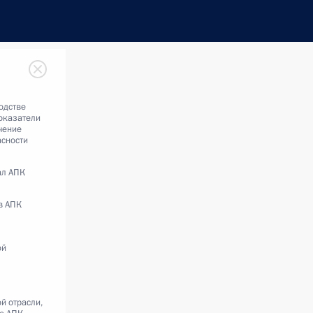
одстве
показатели
чение
асности
ал АПК
в АПК
ой
й отрасли,