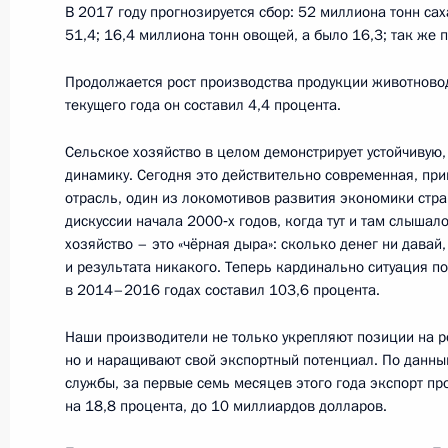
В 2017 году прогнозируется сбор: 52 миллиона тонн сах
16 октября 2017 года, 12:15
51,4; 16,4 миллиона тонн овощей, а было 16,3; так же п
Продолжается рост производства продукции животново
текущего года он составил 4,4 процента.
15 октября 2017 года, воскресень
Сельское хозяйство в целом демонстрирует устойчивую
Встреча с участниками XIX Всемир
динамику. Сегодня это действительно современная, пр
и студентов
отрасль, один из локомотивов развития экономики стра
15 октября 2017 года, 20:15
Сочи
дискуссии начала 2000‑х годов, когда тут и там слышало
хозяйство – это «чёрная дыра»: сколько денег ни давай,
и результата никакого. Теперь кардинально ситуация п
в 2014–2016 годах составил 103,6 процента.
Открытие XIX Всемирного фестивал
Наши производители не только укрепляют позиции на р
15 октября 2017 года, 18:30
Сочи
но и наращивают свой экспортный потенциал. По данн
службы, за первые семь месяцев этого года экспорт пр
на 18,8 процента, до 10 миллиардов долларов.
14 октября 2017 года, суббота