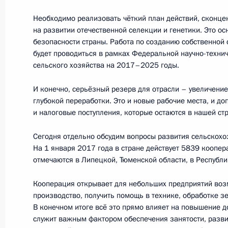
11 октября 2017 года, среда
Необходимо реализовать чёткий план действий, сконцен
Заявление для прессы по итогам с
на развитии отечественной селекции и генетики. Это о
безопасности страны. Работа по созданию собственной
11 октября 2017 года, 19:00
Сочи
будет проводиться в рамках Федеральной научно-техни
сельского хозяйства на 2017–2025 годы.
Заседание Высшего Евразийского 
И конечно, серьёзный резерв для отрасли – увеличени
глубокой переработки. Это и новые рабочие места, и д
11 октября 2017 года, 18:45
Сочи
и налоговые поступления, которые остаются в нашей ст
Сегодня отдельно обсудим вопросы развития сельскохо
На 1 января 2017 года в стране действует 5839 коопер
Саммит Содружества Независимых 
отмечаются в Липецкой, Тюменской области, в Республик
11 октября 2017 года, 15:20
Сочи
Кооперация открывает для небольших предприятий во
производство, получить помощь в технике, обработке з
В конечном итоге всё это прямо влияет на повышение д
Встреча с Президентом Узбекиста
служит важным фактором обеспечения занятости, разв