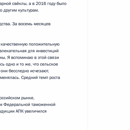
арной свёклы, а в 2016 году было
о другим культурам.
дства. За восемь месяцев
е
, качественную положительную
ного фестиваля молодёжи
:
7
ивлекательная для инвестиций
ны. Я вспоминаю в этой связи
сь одно и то же, что сельское
 они бесследно исчезают,
оменялась. Средний темп роста
я молодёжи и студентов
14
5м
оссийском рынке,
ым Федеральной таможенной
одукции АПК увеличился