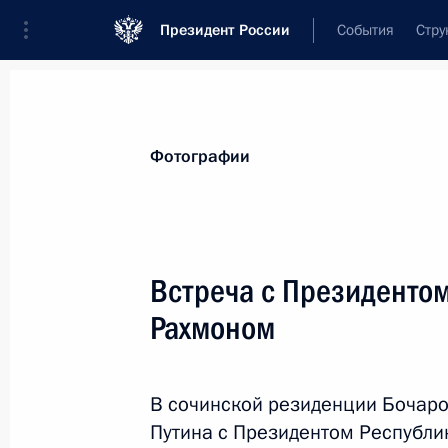
Президент России
События
Стру
Видеозаписи
Фотографии
Аудиозапи
Все материалы
Поездки
Совещания, 
Фотографии
Показа
Встреча с Президенто
Рахмоном
Заседание Высшего
Евразийского
В сочинской резиденции Бочаро
экономического совета
Путина с Президентом Республи