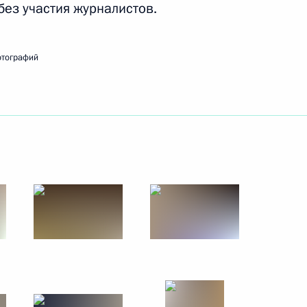
без участия журналистов.
10 октября 2017 года
8 фото
отографий
Встреча со съёмочной
группой фильма «Салют-7»