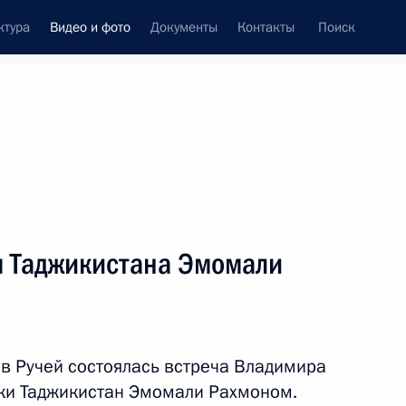
ктура
Видео и фото
Документы
Контакты
Поиск
си
встречи
Церемонии
октябрь, 2017
ть следующие материалы
м Таджикистана Эмомали
Встреча с Президентом
Таджикистана Эмомали
в Ручей состоялась встреча Владимира
Рахмоном
ки Таджикистан Эмомали Рахмоном.