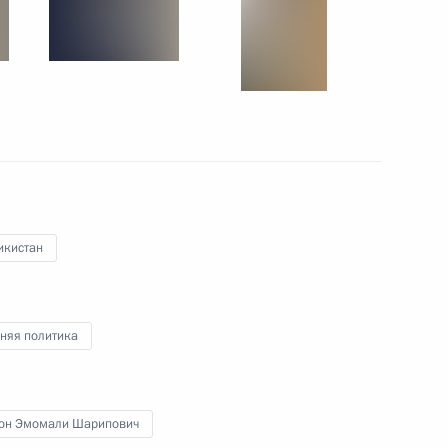
4 октября 2017 года
12 фото
икистан
няя политика
Туркменистан
он Эмомали Шарипович
то