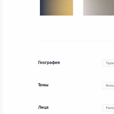
6 октября 2017 года
10 фото
География
Тадж
Темы
Внеш
Официальный визит в 
Лица
Рахм
2 октября 2017 года
Ашхабад
29 фо