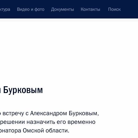
ктура
Видео и фото
Документы
Контакты
Поиск
венный Совет
Совет Безопасности
Комиссии и советы
леграммы
Сведения о Президенте
октябрь, 2017
ть следующие материалы
м Бурковым
ана Гурбангулы
8
 встречу с Александром Бурковым,
 решении назначить его временно
натора Омской области.