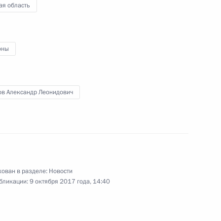
ая область
нским
3
ь
оны
ен временно исполняющим
кой области
ов Александр Леонидович
ован в разделе:
Новости
аккредитованных
бликации:
9 октября 2017 года, 14:40
в государств – участников