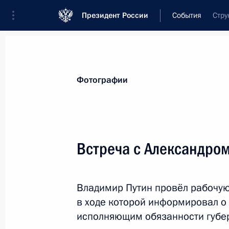
Президент России
События
Стру
Президент
Администрация
Государст
Новости
Стенограммы
Поездки
Те
Фотографии
Показа
Встреча с Александро
Встреча с Президентом Туркменист
Бердымухамедовым
Владимир Путин провёл рабочую
11 октября 2017 года, 12:00
Сочи
в ходе которой информировал о
исполняющим обязанности губер