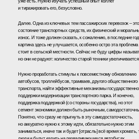
уже есть. Нужно изучать успешный опыт коллег
и тиражировать его, безусловно.
Далее. Одна из ключевых тем пассажирских перевозок – эт
состояние транспортных средств, их физический и моральн
износ. И тоже должен сказать, к сожалению, в последние го
картина здесь не улучшается, особенно остро эта проблема
стоит в сельской местности. Сейчас не буду цифры называт
но они не радуют: количество старой техники увеличивается
Нужно проработать стимулы к повсеместному обновлению
автобусов, троллейбусов, трамваев, другого общественного
транспорта, найти эффективные механизмы государственно
поддержки модернизации транспортного парка. И конечно,
поддержка поддержкой (со стороны государства), но этот
сегмент экономики должен быть рыночным, самодостаточн
Понятно, что сразу не прыгнуть в эту самодостаточность,
но аккуратно нужно к этому идти, обязательно нужно этим
заниматься, иначе так и будет [отрасль] всё время хромать, 
люди и будут ездить на разваливающихся автобусах.