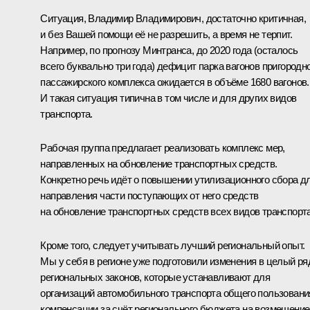
Ситуация, Владимир Владимирович, достаточно критичная,
и без Вашей помощи её не разрешить, а время не терпит.
Например, по прогнозу Минтранса, до 2020 года (осталось
всего буквально три года) дефицит парка вагонов пригородн
пассажирского комплекса ожидается в объёме 1680 вагонов.
И такая ситуация типична в том числе и для других видов
транспорта.
Рабочая группа предлагает реализовать комплекс мер,
направленных на обновление транспортных средств.
Конкретно речь идёт о повышении утилизационного сбора д
направления части поступающих от него средств
на обновление транспортных средств всех видов транспорта
Кроме того, следует учитывать лучший региональный опыт.
Мы у себя в регионе уже подготовили изменения в целый ря
региональных законов, которые устанавливают для
организаций автомобильного транспорта общего пользовани
компенсации за счёт регионального бюджета на возмещение