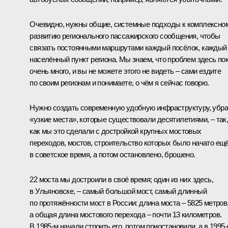
Очевидно, нужны общие, системные подходы к комплексно
развитию регионального пассажирского сообщения, чтобы
связать постоянными маршрутами каждый посёлок, каждый
населённый пункт региона. Мы знаем, что проблем здесь по
очень много, и вы не можете этого не видеть – сами ездите
по своим регионам и понимаете, о чём я сейчас говорю.
Нужно создать современную удобную инфраструктуру, убра
«узкие места», которые существовали десятилетиями, – так
как мы это сделали с достройкой крупных мостовых
переходов, мостов, строительство которых было начато ещ
в советское время, а потом остановлено, брошено.
22 моста мы достроили в своё время; один из них здесь,
в Ульяновске, – самый большой мост, самый длинный
по протяжённости мост в России: длина моста – 5825 метров
а общая длина мостового перехода – почти 13 километров.
В 1985-м начали строить его, потом приостановили, а в 1995