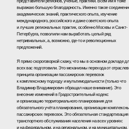
представители регионов, учёные, практики. Всем им я тоже
выражаю большую благодарность. Именно такое соединени
академических знаний, практического опыта, изучение
международного, российского и даже советского опыта
и лучших региональных практик, особенно Москвы и Санкт-
Петербурга, позволили нам выработать целый ряд
нетривиальных, а, возможно, где-то и революционных
предложений.
Я прямо скороговоркой скажу, что мы в основном докладе д
всех вас подготовили. Это механизмы перехода от отраслев
принципа организации пассажирских перевозок
к комплексному подходу и мультимодальности (только что
Владимир Владимирович обращал наше внимание). Это
внесение изменений в Градостроительный кодекс
и организацию территориального планирования для
обязательного учёта планирования, организации комплексн
пассажирских перевозок. Это обязательная стандартизация
транспортного обслуживания населения на всех уровнях:
и на федеральном, и на региональном, и на муниципальном.