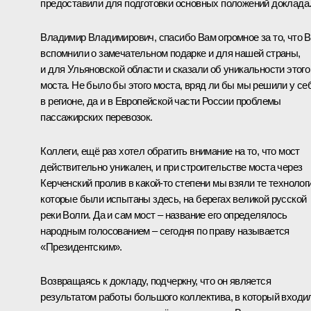
предоставили для подготовки основных положений доклада
Владимир Владимирович, спасибо Вам огромное за то, что 
вспомнили о замечательном подарке и для нашей страны,
и для Ульяновской области и сказали об уникальности этого
моста. Не было бы этого моста, вряд ли бы мы решили у се
в регионе, да и в Европейской части России проблемы
пассажирских перевозок.
Коллеги, ещё раз хотел обратить внимание на то, что мост
действительно уникален, и при строительстве моста через
Керченский пролив в какой-то степени мы взяли те технологи
которые были испытаны здесь, на берегах великой русской
реки Волги. Да и сам мост – название его определялось
народным голосованием – сегодня по праву называется
«Президентским».
Возвращаясь к докладу, подчеркну, что он является
результатом работы большого коллектива, в который входи