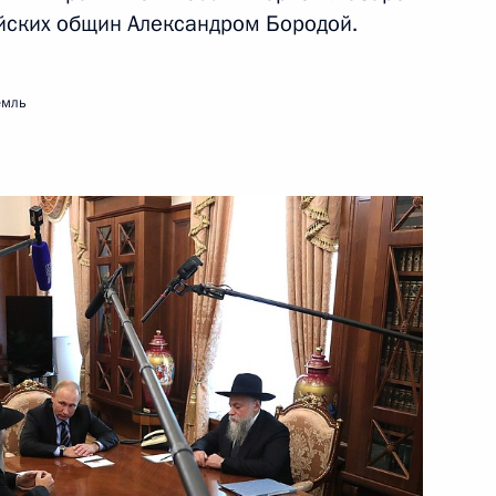
йских общин Александром Бородой.
ик
ом Турции Реджепом Тайипом
емль
ом Ирана Хасаном Рухани
3
ль