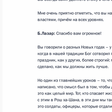
развития пассажирских перевозок
Мне очень приятно отметить, что вы н
22 сентября 2017 года, 18:15
Ульяновск
властями, причём на всех уровнях.
Б.Лазар:
Спасибо вам огромное!
21 сентября 2017 года, четверг
Встреча с представителями деловых
Вы говорили о разных Новых годах – у
когда в нашей традиции Бог сотворил 
21 сентября 2017 года, 15:50
Москва, Крем
праздник, как у других, более строгий:
сделано, как мы должны жить лучше.
Посещение офиса ИТ-компании «Ян
Но один из главнейших уроков – то, чт
написано, что смысл был в том, чтобы 
21 сентября 2017 года, 14:30
Москва
это как целый мир. Тот, кто спасает ж
с этим в Рош ха‑Шана, в эти дни мы та
это солдаты, офицеры, которые отдали 
Поздравление Президенту Республи