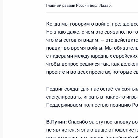
Встреча с президентом обществен
Главный раввин России Берл Лазар.
России» Александром Калининым
Когда мы говорим о войне, прежде все
20 сентября 2017 года, 16:50
Москва, Крем
Не знаю даже, с чем это связано, но т
что мы сегодня видим, – это действите
подвиг во время войны. Мы обязател
Встреча с вновь избранными глав
с лидерами международных еврейских 
20 сентября 2017 года, 14:40
Москва, Крем
чтобы вопрос решился так, как должен
проекте и во всех проектах, которые с
Подвиг солдат для нас остаётся святы
Соболезнования Президенту Мекси
спекулировать, играть в какие‑то игр
20 сентября 2017 года, 12:50
Поддерживаем полностью позицию Рос
В.Путин:
Спасибо за эту постановку во
Поздравление Президенту Южной О
не является, я знаю ваше отношение к
с Днём Республики
стране знали, что лидеры еврейской