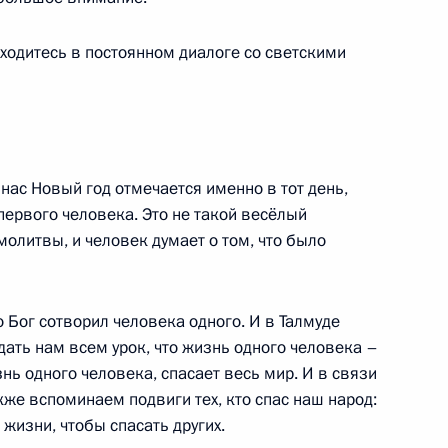
аходитесь в постоянном диалоге со светскими
 кругов
 нас Новый год отмечается именно в тот день,
5
3м
первого человека. Это не такой весёлый
ль
 молитвы, и человек думает о том, что было
декс»
14
4м
о Бог сотворил человека одного. И в Талмуде
дать нам всем урок, что жизнь одного человека –
изнь одного человека, спасает весь мир. И в связи
кже вспоминаем подвиги тех, кто спас наш народ:
жизни, чтобы спасать других.
ки Армения Сержу Саргсяну