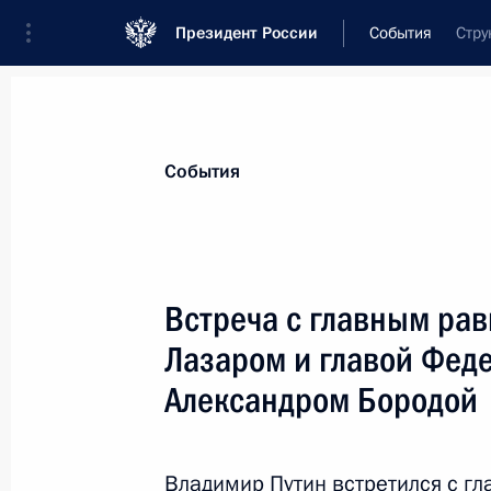
Президент России
События
Стру
Президент
Администрация
Государст
Новости
Стенограммы
Поездки
Те
События
Показа
Встреча с главным ра
Лазаром и главой Фед
Телефонный разговор с Федераль
Ангелой Меркель
Александром Бородой
26 сентября 2017 года, 12:30
Владимир Путин встретился с 