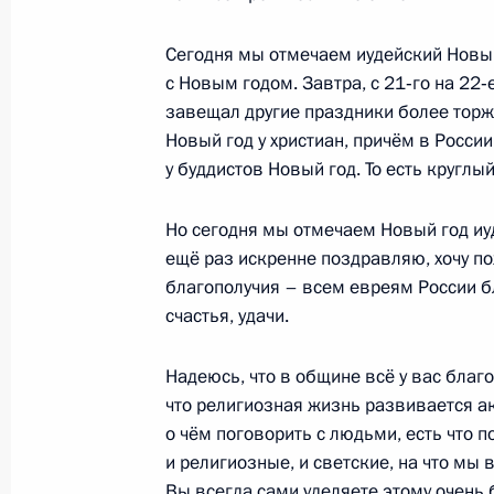
Сегодня мы отмечаем иудейский Новый
23 сентября 2017 года, суббота
с Новым годом. Завтра, с 21‑го на 22‑
завещал другие праздники более торже
Совещание с Максимом Орешкины
Новый год у христиан, причём в Росси
23 сентября 2017 года, 18:00
Московская об
у буддистов Новый год. То есть круглый
Но сегодня мы отмечаем Новый год иу
ещё раз искренне поздравляю, хочу п
Приветствие организаторам, участ
благополучия – всем евреям России б
международного фестиваля «День т
счастья, удачи.
23 сентября 2017 года, 09:00
Надеюсь, что в общине всё у вас благ
что религиозная жизнь развивается ак
22 сентября 2017 года, пятница
о чём поговорить с людьми, есть что 
и религиозные, и светские, на что мы
Заседание президиума Госсовета п
Вы всегда сами уделяете этому очень