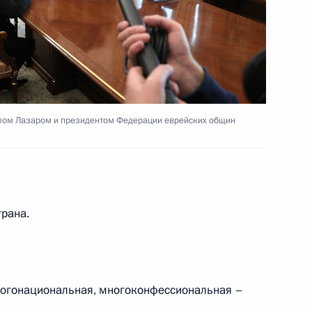
представителем Президента
конгрессом финно-угорских
рлом Лазаром и президентом Федерации еврейских общин
но исполняющим обязанности
трана.
ом Казахстана Нурсултаном
ногонациональная, многоконфессиональная –