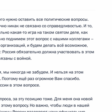
ной организации «ОПОРА
2
го нужно оставить все политические вопросы.
ль
очно никак не связано со справедливостью. И то,
льно какая-то игра на таком святом деле, как
ьно поднимем этот вопрос с нашими коллегами –
ами регионов
3
33м
организаций, и будем делать всё возможное,
ль
: Россия обязательно должна участвовать в этом
вязаны с войной.
м, мы никогда не забудем. И нельзя на этом
ки Энрике Пенье Ньето
ы. Поэтому ещё раз огромное Вам спасибо.
сии в этом вопросе.
проса, за эту позицию тоже. Для меня она новой
сетии Анатолию Бибилову
 этому вопросу. Но важно, чтобы люди в нашей
 общины России разделяют нашу официальную