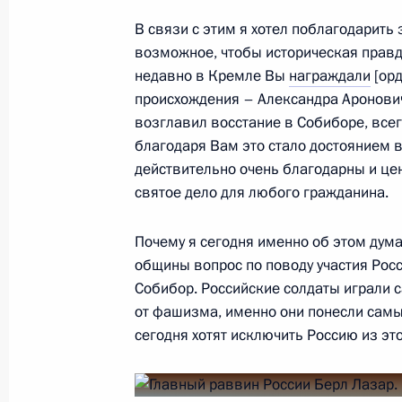
с Днём независимости республики
В связи с этим я хотел поблагодарить 
21 сентября 2017 года, 10:00
возможное, чтобы историческая правда
недавно в Кремле Вы
награждали
[орд
происхождения – Александра Ароновича
возглавил восстание в Собиборе, всег
20 сентября 2017 года, среда
благодаря Вам это стало достоянием в
Концерт по случаю юбилея Иосифа
действительно очень благодарны и цен
святое дело для любого гражданина.
20 сентября 2017 года, 20:30
Москва, Крем
Почему я сегодня именно об этом дума
общины вопрос по поводу участия Рос
Встреча с главным раввином Росс
Собибор. Российские солдаты играли
Федерации еврейских общин Алек
от фашизма, именно они понесли самые
сегодня хотят исключить Россию из это
20 сентября 2017 года, 17:30
Москва, Крем