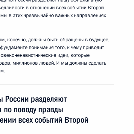
ведливости в отношении всех событий Второй
 мы в этих чрезвычайно важных направлениях
ких евреев с праздником Рош
том, конечно, должны быть обращены в будущее,
фундаменте понимания того, к чему приводит
еловеконенавистнические идеи, которые
одов, миллионов людей. И мы должны сделать
ем.
комиссии
ы России разделяют
10
6м
 по поводу правды
ении всех событий Второй
анам оборонно-