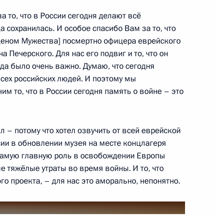
за то, что в России сегодня делают всё
 сохранилась. И особое спасибо Вам за то, что
еном Мужества] посмертно офицера еврейского
 Печерского. Для нас его подвиг и то, что он
да было очень важно. Думаю, что сегодня
сех российских людей. И поэтому мы
 Кобзона
им то, что в России сегодня память о войне – это
4
4м
ль
л – потому что хотел озвучить от всей еврейской
сии в обновлении музея на месте концлагеря
ии Берлом Лазаром и главой
5
 самую главную роль в освобождении Европы
сандром Бородой
 тяжёлые утраты во время войны. И то, что
го проекта, – для нас это аморально, непонятно.
ль