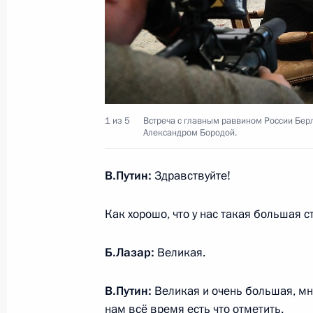
Николай Меркушкин назначен спец
по взаимодействию со Всемирным 
народов
25 сентября 2017 года, 13:45
1 из 5
Встреча с главным раввином России Бе
Александром Бородой.
Дмитрий Азаров назначен времен
Губернатора Самарской области
В.Путин:
Здравствуйте!
25 сентября 2017 года, 13:45
Как хорошо, что у нас такая большая с
Б.Лазар:
Великая.
Телефонный разговор с Президент
Назарбаевым
В.Путин:
Великая и очень большая, м
25 сентября 2017 года, 13:00
нам всё время есть что отметить.