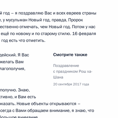
 год – я поздравляю Вас и всех евреев страны
е, у мусульман Новый год, правда, Пророк
ственно отмечать, чем Новый год. Потом у нас
м и Денисом Мантуровым
9
и ещё по новому и по старому стилю. 16 февраля
ласть, Ново-Огарёво
 год есть что отметить.
Смотрите также
дейский. Я Вас
ожелать Вам
никам и гостям
Поздравление
лагополучия,
игра»
с праздником Рош ха-
Шана
20 сентября 2017 года
ополучно. Знаю,
тивно, и Вам есть
показать. Новые объекты открываются –
 всегда с Вами обращаем внимание, я знаю, что
о вопросам комплексного
:
13
 большое внимание.