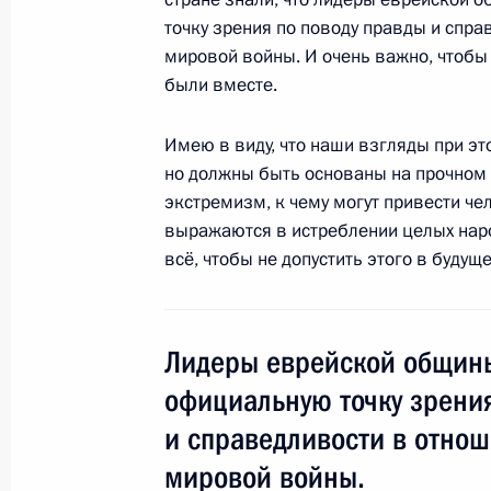
точку зрения по поводу правды и спра
20 сентября 2017 года, 10:00
мировой войны. И очень важно, чтобы
были вместе.
Владимир Путин поздравил российс
Имею в виду, что наши взгляды при э
ха-Шана
но должны быть основаны на прочном 
экстремизм, к чему могут привести ч
20 сентября 2017 года, 10:00
выражаются в истреблении целых нар
всё, чтобы не допустить этого в будущ
19 сентября 2017 года, вторник
Заседание Военно-промышленной 
Лидеры еврейской общин
19 сентября 2017 года, 15:20
Москва
официальную точку зрения
и справедливости в отнош
мировой войны.
Поздравление работникам и ветер