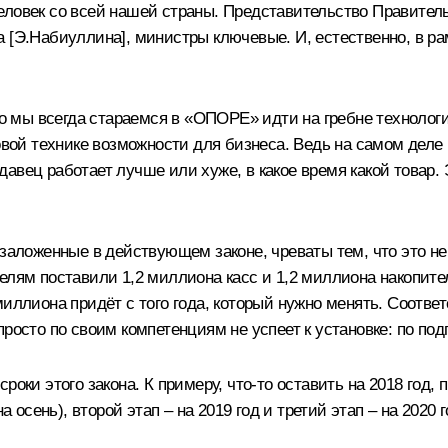
еловек со всей нашей страны. Представительство Правите
а [Э.Набиуллина], министры ключевые. И, естественно, в р
.
что мы всегда стараемся в «ОПОРЕ» идти на гребне технолог
совой технике возможности для бизнеса. Ведь на самом деле
родавец работает лучше или хуже, в какое время какой товар.
 заложенные в действующем законе, чреваты тем, что это н
елям поставили 1,2 миллиона касс и 1,2 миллиона накопите
иллиона придёт с того года, который нужно менять. Соответ
росто по своим компетенциям не успеет к установке: по подг
оки этого закона. К примеру, что-то оставить на 2018 год, п
на осень), второй этап – на 2019 год и третий этап – на 202