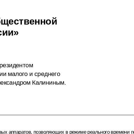
бщественной
сии»
президентом
и малого и среднего
ександром Калининым.
вых аппаратов, позволяющих в режиме реального времени п