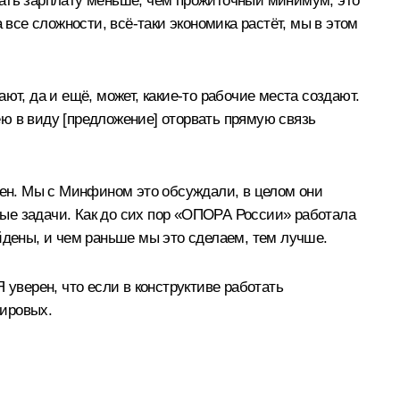
чать зарплату меньше, чем прожиточный минимум, это
 все сложности, всё-таки экономика растёт, мы в этом
ют, да и ещё, может, какие-то рабочие места создают.
ю в виду [предложение] оторвать прямую связь
ожен. Мы с Минфином это обсуждали, в целом они
емые задачи. Как до сих пор «ОПОРА России» работала
йдены, и чем раньше мы это сделаем, тем лучше.
 уверен, что если в конструктиве работать
мировых.