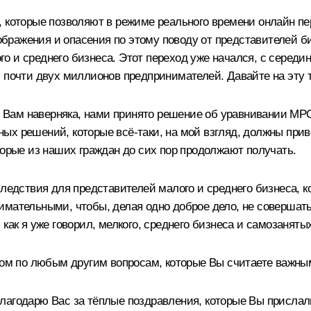
, которые позволяют в режиме реального времени онлайн п
ажения и опасения по этому поводу от представителей бизн
о и среднего бизнеса. Этот переход уже начался, с середи
 почти двух миллионов предпринимателей. Давайте на эту т
но Вам наверняка, нами принято решение об уравнивании МР
ых решений, которые всё-таки, на мой взгляд, должны прив
торые из наших граждан до сих пор продолжают получать.
оследствия для представителей малого и среднего бизнеса,
имательными, чтобы, делая одно доброе дело, не совершать
как я уже говорил, мелкого, среднего бизнеса и самозаняты
отом по любым другим вопросам, которые Вы считаете важны
благодарю Вас за тёплые поздравления, которые Вы присла