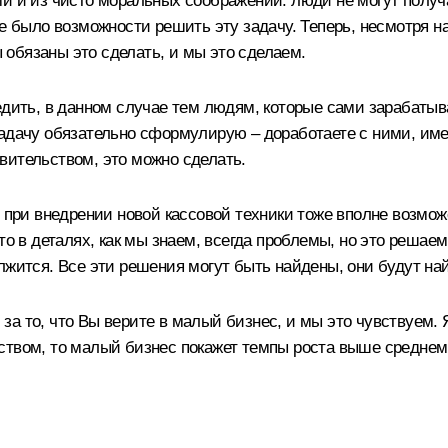
ми и из чисто моральных соображений: люди не могут полу
е было возможности решить эту задачу. Теперь, несмотря на
обязаны это сделать, и мы это сделаем.
дить, в данном случае тем людям, которые сами зарабатыва
задачу обязательно сформулирую – доработаете с ними, име
вительством, это можно сделать.
т при внедрении новой кассовой техники тоже вполне возм
что в деталях, как мы знаем, всегда проблемы, но это реша
лжится. Все эти решения могут быть найдены, они будут на
а то, что Вы верите в малый бизнес, и мы это чувствуем. Я
ством, то малый бизнес покажет темпы роста выше средне