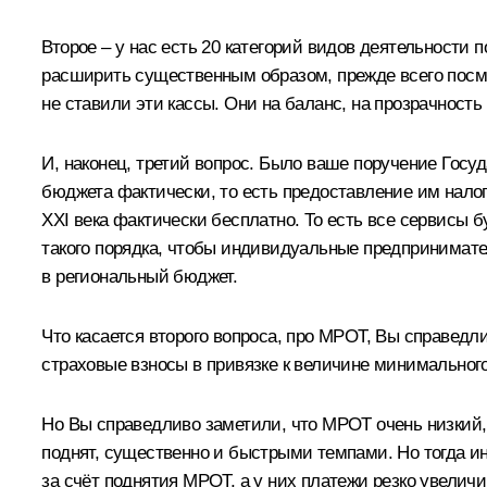
Второе – у нас есть 20 категорий видов деятельности 
расширить существенным образом, прежде всего посмот
не ставили эти кассы. Они на баланс, на прозрачность 
И, наконец, третий вопрос. Было ваше поручение Госу
бюджета фактически, то есть предоставление им налог
XXI века фактически бесплатно. То есть все сервисы б
такого порядка, чтобы индивидуальные предпринимател
в региональный бюджет.
Что касается второго вопроса, про МРОТ, Вы справедл
страховые взносы в привязке к величине минимального
Но Вы справедливо заметили, что МРОТ очень низкий, 
поднят, существенно и быстрыми темпами. Но тогда 
за счёт поднятия МРОТ, а у них платежи резко увеличи