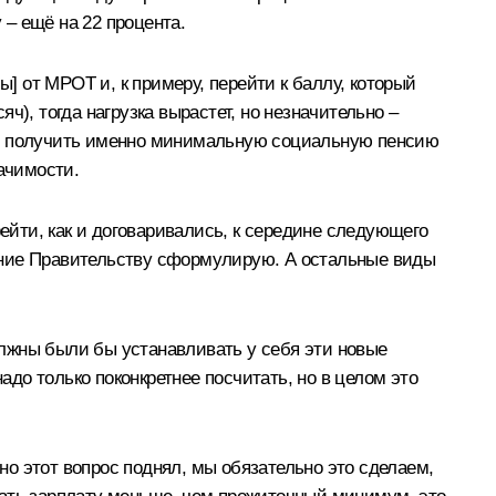
– ещё на 22 процента.
 от МРОТ и, к примеру, перейти к баллу, который
), тогда нагрузка вырастет, но незначительно –
обы получить именно минимальную социальную пенсию
ачимости.
ейти, как и договаривались, к середине следующего
учение Правительству сформулирую. А остальные виды
должны были бы устанавливать у себя эти новые
адо только поконкретнее посчитать, но в целом это
о этот вопрос поднял, мы обязательно это сделаем,