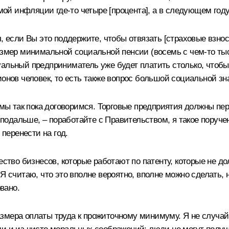
й инфляции где-то четыре [процента], а в следующем году 
сли Вы это поддержите, чтобы отвязать [страховые взносы]
змер минимальной социальной пенсии (восемь с чем-то тысяч
дуальный предприниматель уже будет платить столько, чт
ионов человек, то есть также вопрос большой социальной зн
 мы так пока договоримся. Торговые предприятия должны пер
ам подальше, – поработайте с Правительством, я такое пор
 перенести на год.
чество бизнесов, которые работают по патенту, которые не 
Я считаю, что это вполне вероятно, вполне можно сделать, н
вано.
змера оплаты труда к прожиточному минимуму. Я не случайн