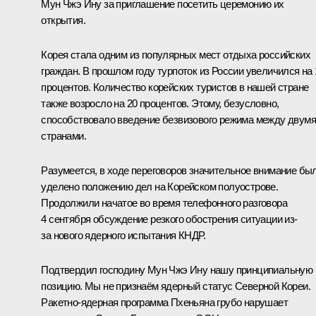
Мун Чжэ Ину за приглашение посетить церемонию их
открытия.
Корея стала одним из популярных мест отдыха российских
граждан. В прошлом году турпоток из России увеличился на 
процентов. Количество корейских туристов в нашей стране
также возросло на 20 процентов. Этому, безусловно,
способствовало введение безвизового режима между двумя
странами.
Разумеется, в ходе переговоров значительное внимание бы
уделено положению дел на Корейском полуострове.
Продолжили начатое во время телефонного разговора
4 сентября обсуждение резкого обострения ситуации из-
за нового ядерного испытания КНДР.
Подтвердил господину Мун Чжэ Ину нашу принципиальную
позицию. Мы не признаём ядерный статус Северной Кореи.
Ракетно-ядерная программа Пхеньяна грубо нарушает