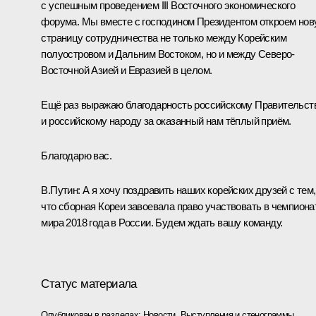
с успешным проведением III Восточного экономического
форума. Мы вместе с господином Президентом откроем но
страницу сотрудничества не только между Корейским
полуостровом и Дальним Востоком, но и между Северо-
Восточной Азией и Евразией в целом.
Ещё раз выражаю благодарность российскому Правительст
и российскому народу за оказанный нам тёплый приём.
Благодарю вас.
В.Путин:
А я хочу поздравить наших корейских друзей с тем,
что сборная Кореи завоевала право участвовать в чемпиона
мира 2018 года в России. Будем ждать вашу команду.
Статус материала
Опубликован в разделах:
Новости
,
Выступления и стенограммы