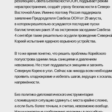
резолюцию Совета Безопасности ООН, подрывает режим
нераспространения, создаёт угрозу безопасности в Северо-
Восточной Азии. Именно поэтому Россия поддержала
заявление Председателя Совбеза ООН от 29 августа,
в котором решительно осуждаются последние пуски
баллистических ракет. И на экстренном заседании Совбеза
4 сентября также решительно осудили проведение Северно
Кореей испытания ядерного взрывного устройства.
В то же время понятно, что решить проблемы Корейского
полуострова одними лишь санкциями и давлением
невозможно. Не стоит поддаваться эмоциям и загонять
Северную Корею в угол. Сейчас как никогда всем необходи
проявить хладнокровие и избегать шагов, ведущих к эскала
напряжённости.
Без политико-дипломатического инструментария
сложившуюся ситуацию сдвинуть с места крайне сложно,
а если быть более точным, я считаю, невозможно вообще.
Наши конкретные соображения изложены в российско-