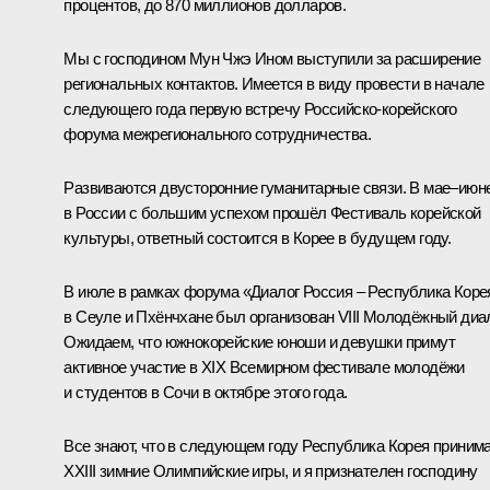
процентов, до 870 миллионов долларов.
Мы с господином Мун Чжэ Ином выступили за расширение
региональных контактов. Имеется в виду провести в начале
следующего года первую встречу Российско-корейского
форума межрегионального сотрудничества.
Развиваются двусторонние гуманитарные связи. В мае–июн
в России с большим успехом прошёл Фестиваль корейской
культуры, ответный состоится в Корее в будущем году.
В июле в рамках форума «Диалог Россия – Республика Коре
в Сеуле и Пхёнчхане был организован VIII Молодёжный диал
Ожидаем, что южнокорейские юноши и девушки примут
активное участие в XIX Всемирном фестивале молодёжи
и студентов в Сочи в октябре этого года.
Все знают, что в следующем году Республика Корея приним
XXIII зимние Олимпийские игры, и я признателен господину