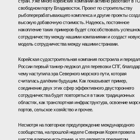
стран. Уже много корейских компаний активно работают в ТО
свободном порту Владивосток. Проект по строительству
рыбоперерабатывающего комплекса и другие проекты созд
высокую добавочную стоимость. Надеюсь, постоянное
накопление таких примеров будет способствовать успешно
сотрудничеству между нашими компаниями и создаст нову
модель сотрудничества между нашими странами.
Корейская судостроительная компания построила и переда
России первый танкер-ледокол для перевозки СПГ, благода
чему наступила эра Северного морского пути, которая
считалась далёким будущим. Как показывает пример,
соединение двух этих сфер эффективного двустороннего
сотрудничества будет повторяться в таких традиционных
областях, как транспортная инфраструктура, освоение морс
портов, сельское хозяйство и прочее.
Несмотря на повторное предупреждение международного
сообщества, на прошлой неделе Северная Корея провела
шестое ядерное испытание, и это является предметом