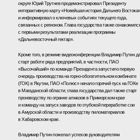
округе
Юрий Трутнев
продемонстрировал Президенту
интерактивную карту «Новейшая история Дальнего Востока
и информировал о ключевых событиях текущего года,
связанных с регионом. Глава государства также ознакомилс
с первыми результатами реализации программы
«Дальневосточный гектар».
Кроме того, в режиме видеоконференции Владимир Путин д
старт работе ряда предприятий, в частности, ПАО
«Высочайший» по команде Президента запустило первую
очередь производства на горно-обогатительном комбинате
(ГОК) в Якутии, ПАО «Полюс» начало горячий пуск на ГОКе
в Магаданской области; глава государства дал также старт
производству по огранке алмазов в Приморском крае
и команду на запуск заводов по глубокой переработке сои
в Амурской области и производству пиломатериалов
в Хабаровском крае.
Владимир Путин пожелал успехов руководителям