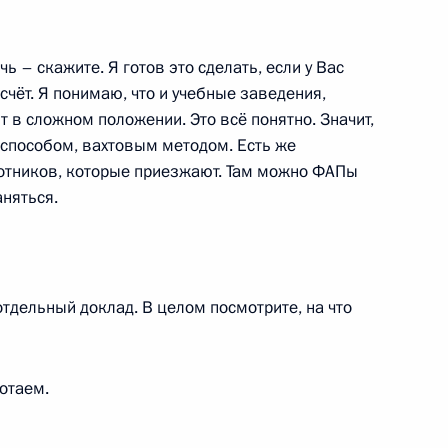
ь – скажите. Я готов это сделать, если у Вас
 счёт. Я понимаю, что и учебные заведения,
 в сложном положении. Это всё понятно. Значит,
Владимиром Волковым
2
 способом, вахтовым методом. Есть же
отников, которые приезжают. Там можно ФАПы
аняться.
лучаю 20-летия заключения
е и взаимной помощи между
отдельный доклад. В целом посмотрите, на что
отаем.
 последствий пожаров
6
22м