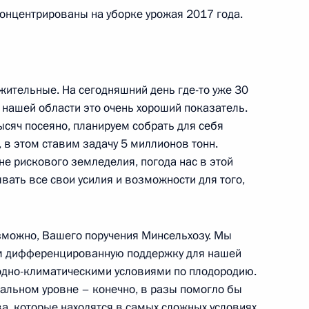
концентрированы на уборке урожая 2017 года.
родской области Андреем
4
асть, Ново-Огарёво
жительные. На сегодняшний день где-то уже 30
 нашей области это очень хороший показатель.
тысяч посеяно, планируем собрать для себя
, в этом ставим задачу 5 миллионов тонн.
 Чан Дай Куангу с Днём
не рискового земледелия, погода нас в этой
ьетнама
вать все свои усилия и возможности для того,
озможно, Вашего поручения Минсельхозу. Мы
ем дифференцированную поддержку для нашей
годно-климатическими условиями по плодородию.
венности Ярославской
:
12
альном уровне – конечно, в разы помогло бы
а, которые находятся в самых сложных условиях,