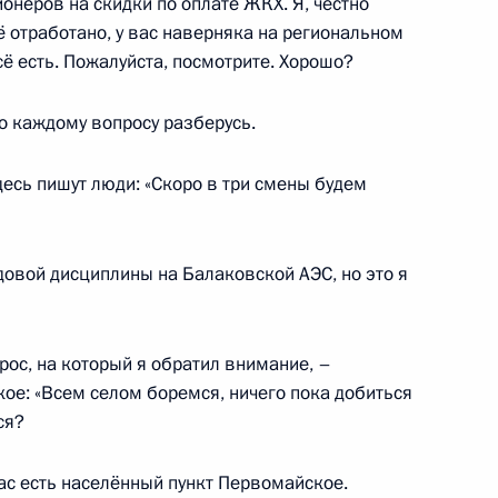
онеров на скидки по оплате ЖКХ. Я, честно
ё отработано, у вас наверняка на региональном
и по случаю национального
сё есть. Пожалуйста, посмотрите. Хорошо?
 каждому вопросу разберусь.
есь пишут люди: «Скоро в три смены будем
овой дисциплины на Балаковской АЭС, но это я
атом Кумпиловым
3
асть, Ново-Огарёво
ос, на который я обратил внимание, –
ое: «Всем селом боремся, ничего пока добиться
ом Белоруссии Александром
ся?
ас есть населённый пункт Первомайское.