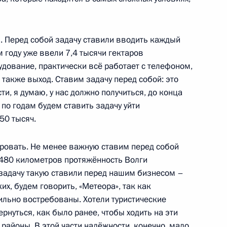
 Перед собой задачу ставили вводить каждый
м году уже ввели 7,4 тысячи гектаров
лища в Ярославле
5
дование, практически всё работает с телефоном,
 также выход. Ставим задачу перед собой: это
ти, я думаю, у нас должно получиться, до конца
 по годам будем ставить задачу уйти
50 тысяч.
тай для участия в саммите
ровать. Не менее важную ставим перед собой
. 480 километров протяжённость Волги
, задачу такую ставили перед нашим бизнесом –
их, будем говорить, «Метеора», так как
авской области Дмитрием
льно востребованы. Хотели туристические
3
рнуться, как было ранее, чтобы ходить на эти
районы. В этой части надёжности, конечно, мало,