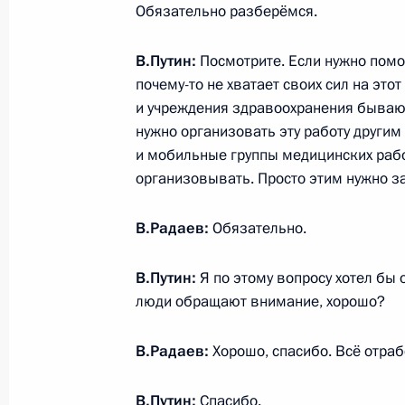
Обязательно разберёмся.
В.Путин:
Посмотрите. Если нужно помоч
29 августа 2017 года, вторник
почему-то не хватает своих сил на этот
и учреждения здравоохранения бывают
Встреча с врио Главы Мордовии 
нужно организовать эту работу другим
29 августа 2017 года, 16:40
Москва, Кремль
и мобильные группы медицинских раб
организовывать. Просто этим нужно з
Поздравление Сержу Саргсяну по с
В.Радаев:
Обязательно.
Договора о дружбе, сотрудничеств
Россией и Арменией
В.Путин:
Я по этому вопросу хотел бы 
люди обращают внимание, хорошо?
29 августа 2017 года, 09:00
В.Радаев:
Хорошо, спасибо. Всё отраб
Совещание о мерах по ликвидации
В.Путин:
Спасибо.