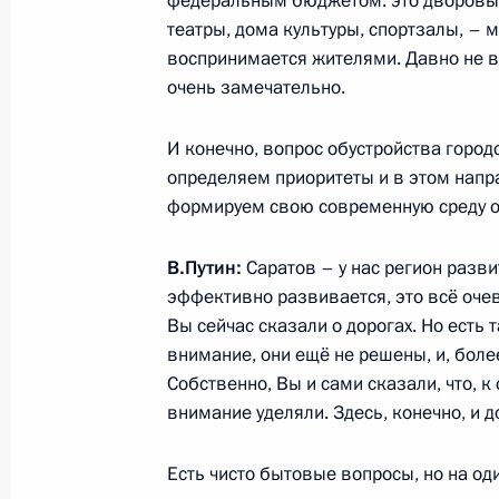
федеральным бюджетом: это дворовые
театры, дома культуры, спортзалы, – 
Поздравление мусульманам России
воспринимается жителями. Давно не в
байрам
очень замечательно.
1 сентября 2017 года, 09:20
И конечно, вопрос обустройства город
определяем приоритеты и в этом напр
БРИКС – к новым горизонтам страт
формируем свою современную среду о
1 сентября 2017 года, 01:00
В.Путин:
Саратов – у нас регион разв
эффективно развивается, это всё очев
Вы сейчас сказали о дорогах. Но есть
31 августа 2017 года, четверг
внимание, они ещё не решены, и, более
Собственно, Вы и сами сказали, что, 
Встреча с исполняющим обязаннос
внимание уделяли. Здесь, конечно, и д
области Валерием Радаевым
31 августа 2017 года, 14:50
Московская обл
Есть чисто бытовые вопросы, но на од