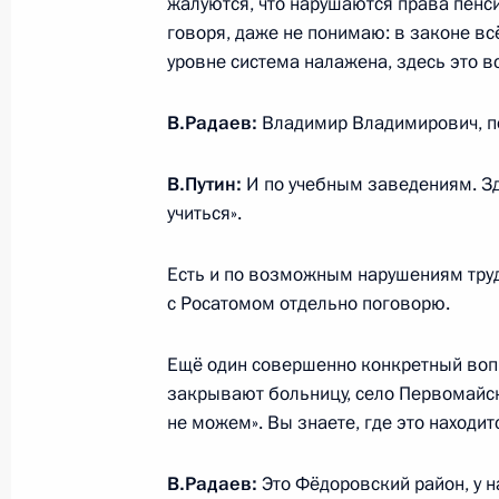
жалуются, что нарушаются права пенси
говоря, даже не понимаю: в законе вс
Поздравление Президенту Киргизи
уровне система налажена, здесь это в
праздника – Дня независимости
В.Радаев:
Владимир Владимирович, по
31 августа 2017 года, 10:00
В.Путин:
И по учебным заведениям. Зд
учиться».
30 августа 2017 года, среда
Есть и по возможным нарушениям труд
Встреча с врио главы Адыгеи Мур
с Росатомом отдельно поговорю.
30 августа 2017 года, 15:25
Московская обл
Ещё один совершенно конкретный вопр
закрывают больницу, село Первомайск
Телефонный разговор с Президент
не можем». Вы знаете, где это находит
Лукашенко
В.Радаев:
Это Фёдоровский район, у н
30 августа 2017 года, 12:20