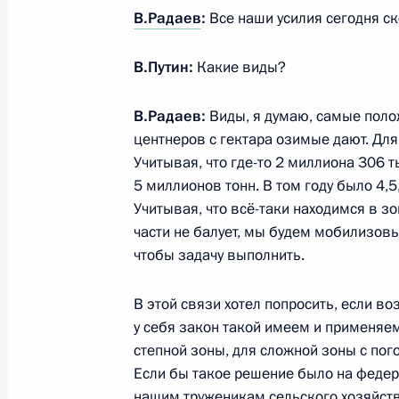
В.Радаев
:
Все наши усилия сегодня с
Встреча с врио губернатора Новго
В.Путин:
Какие виды?
Никитиным
2 сентября 2017 года, 13:40
Московская обл
В.Радаев:
Виды, я думаю, самые поло
центнеров с гектара озимые дают. Для
Учитывая, что где-то 2 миллиона 306 
5 миллионов тонн. В том году было 4,5
Поздравление Президенту Вьетнама
Учитывая, что всё-таки находимся в зо
провозглашения независимости В
части не балует, мы будем мобилизовы
2 сентября 2017 года, 10:00
чтобы задачу выполнить.
В этой связи хотел попросить, если в
1 сентября 2017 года, пятница
у себя закон такой имеем и применя
степной зоны, для сложной зоны с по
Встреча с представителями общест
Если бы такое решение было на федер
области
нашим труженикам сельского хозяйств