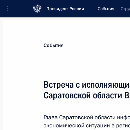
Президент России
События
Стру
Президент
Администрация
Государст
Новости
Стенограммы
Поездки
Те
События
Показа
Встреча с исполняющи
Саратовской области 
Переговоры с Председателем КНР 
3 сентября 2017 года, 13:45
Сямэнь
Глава Саратовской области инф
экономической ситуации в реги