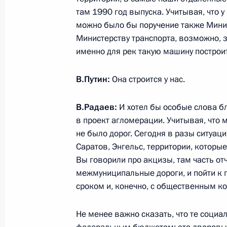
1 сентября 2017 года, 15:20
Ярославль
там 1990 год выпуска. Учитывая, что у
можно было бы поручение также Мини
Министерству транспорта, возможно, 
Открытый урок «Россия, устремлённ
именно для рек такую машину построи
1 сентября 2017 года, 14:30
Ярославль
В.Путин:
Она строится у нас.
В.Радаев:
И хотел бы особые слова бл
Форум профнавигации «ПроеКТОри
в проект агломерации. Учитывая, что 
1 сентября 2017 года, 13:50
Ярославль
не было дорог. Сегодня в разы ситуаци
Саратов, Энгельс, территории, которы
Вы говорили про акцизы, там часть отч
межмуниципальные дороги, и пойти к 
Поздравление с Днём независимос
сроком и, конечно, с общественным ко
1 сентября 2017 года, 10:00
Не менее важно сказать, что те соци