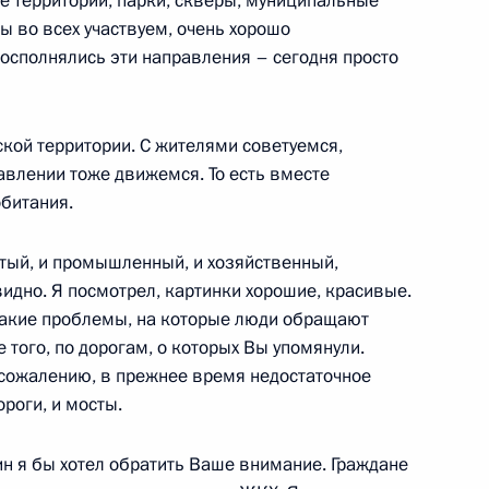
 территории, парки, скверы, муниципальные
мы во всех участвуем, очень хорошо
 с праздником Курбан-
осполнялись эти направления – сегодня просто
ской территории. С жителями советуемся,
авлении тоже движемся. То есть вместе
егического партнёрства
битания.
итый, и промышленный, и хозяйственный,
идно. Я посмотрел, картинки хорошие, красивые.
 такие проблемы, на которые люди обращают
 того, по дорогам, о которых Вы упомянули.
к сожалению, в прежнее время недостаточное
ти губернатора Саратовской
3
ороги, и мосты.
асть, Ново-Огарёво
ин я бы хотел обратить Ваше внимание. Граждане