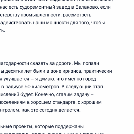
 нас есть судоремонтный завод в Балаково, если
стерству промышленности, рассмотреть
задействовать наши мощности для того, чтобы
ая в будущее»
ть.
4
58м
агодарности сказать за дороги. Мы попали
Я»
9
мы десятки лет были в зоне кризиса, практически
я улучшается – я думаю, что именно город
е в радиусе 50 километров. А следующий этап –
ислений будет. Конечно, ставим задачу –
поселениям в хорошем стандарте, с хорошим
ти Узбекистана
нтролем, как это сегодня делается.
альные проекты, которые поддержаны