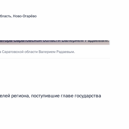
II Восточного экономического
бласть, Ново-Огарёво
анам нефтяной и газовой
а Саратовской области Валерием Радаевым.
лей региона, поступившие главе государства
 Президенту о ситуации