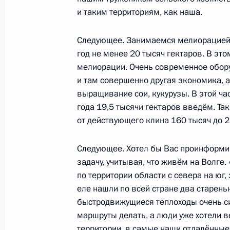
и таким территориям, как наша.
1 сентября 2017 года, 18:45
Ярославль
Следующее. Занимаемся мелиорацией.
год не менее 20 тысяч гектаров. В это
Посещение нового хоккейного учи
мелиорации. Очень современное обору
1 сентября 2017 года, 17:45
Ярославль
и там совершенно другая экономика, а
выращивание сои, кукурузы. В этой час
года 19,5 тысячи гектаров введём. Так
от действующего клина 160 тысяч до 2
3–5 сентября Президент посетит Ки
БРИКС
Следующее. Хотел бы Вас проинформи
1 сентября 2017 года, 16:45
задачу, учитывая, что живём на Волге
по территории области с севера на юг
еле нашли по всей стране два стареньк
Встреча с врио губернатора Яросл
быстродвижущиеся теплоходы очень си
маршруты делать, а люди уже хотели ве
Мироновым
территории, в самые наши отдалённые 