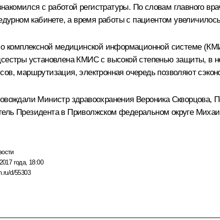
акомился с работой регистратуры. По словам главного врач
едурном кабинете, а время работы с пациентом увеличилось 
ва о комплексной медицинской информационной системе (К
дсестры установлена КМИС с высокой степенью защиты, в н
сов, маршрутизация, электронная очередь позволяют сэкон
провождали Министр здравоохранения
Вероника Скворцова
, 
тель Президента в Приволжском федеральном округе
Михаи
вости
2017 года, 18:00
n.ru/d/55303