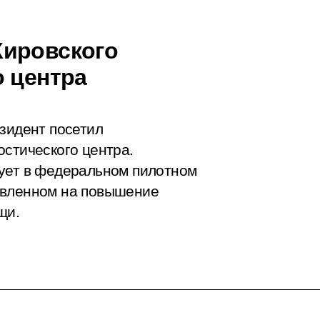
Кировского
о центра
езидент посетил
остического центра.
вует в федеральном пилотном
авленном на повышение
щи.