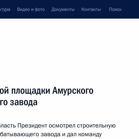
ктура
Видео и фото
Документы
Контакты
Поиск
венный Совет
Совет Безопасности
Комиссии и советы
леграммы
Сведения о Президенте
август, 2017
ть следующие материалы
ой площадки Амурского
го завода
35
52м
бласть Президент осмотрел строительную
батывающего завода и дал команду