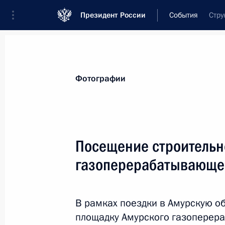
Президент России
События
Стру
Президент
Администрация
Государст
Новости
Стенограммы
Поездки
Те
Фотографии
Показа
Посещение строительн
газоперерабатывающе
Поездка в Тыву, 1–3 августа
7 августа 2017 года, 09:00
В рамках поездки в Амурскую о
площадку Амурского газоперера