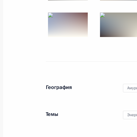
Посещение поликлиники Кировског
центра
5 августа 2017 года, 18:00
Киров
Приветствие участникам, организа
Кавказского молодёжного форума
География
Амур
5 августа 2017 года, 10:00
Темы
Энер
4 августа 2017 года, пятница
Поручение в связи с аварией на ш