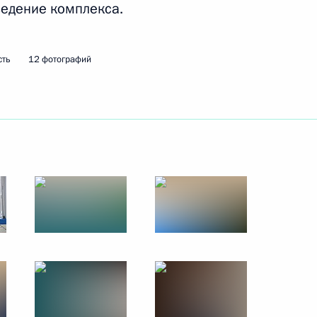
ведение комплекса.
анам железнодорожного
сть
12 фотографий
ской области Игорем
4
тного самоуправления
:
13