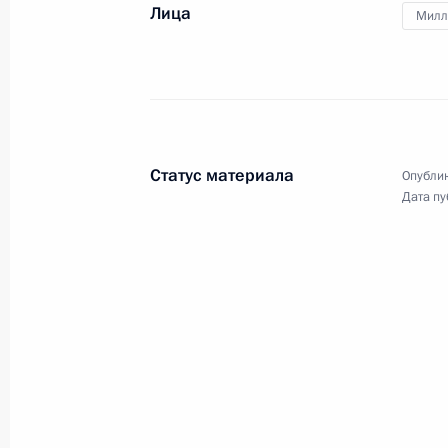
Лица
4 августа 2017 года, 17:00
Милл
Встреча с врио Главы Бурятии Але
4 августа 2017 года, 10:10
Республика Бурят
Статус материала
Опублик
Дата пу
Совещание по ликвидации последст
и Иркутской области
4 августа 2017 года, 09:00
Республика Бурят
Совещание по вопросам развития 
территории
4 августа 2017 года, 08:30
Республика Бурят