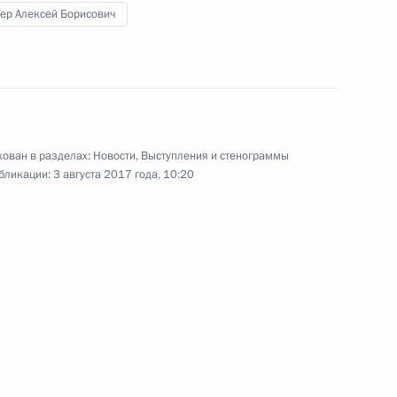
ер Алексей Борисович
ксеем Цыденовым
3
ия, посёлок Танхой
ован в разделах:
Новости
,
Выступления и стенограммы
бликации:
3 августа 2017 года, 10:20
вий пожаров в Бурятии
5
3м
ия, посёлок Танхой
Байкальской природной
4
8м
ия, посёлок Танхой