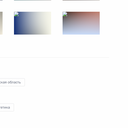
о клинико-диагностического
5
торам и гостям Северо-
 «Машук-2017»
ская область
гетика
ахте «Мир»