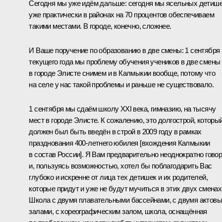
Сегодня мы уже идём дальше: сегодня мы ясельных детиш
уже практически в районах на 70 процентов обеспечиваем
такими местами. В городе, конечно, сложнее.
И Ваше поручение по образованию в две смены: 1 сентября
текущего года мы проблему обучения учеников в две смены
в городе Элисте снимем и в Калмыкии вообще, потому что
на селе у нас такой проблемы и раньше не существовало.
1 сентября мы сдаём школу XXI века, гимназию, на тысячу
мест в городе Элисте. К сожалению, это долгострой, которы
должен был быть введён в строй в 2009 году в рамках
празднования 400‑летнего юбилея [вхождения Калмыкии
в состав России]. Я Вам предварительно неоднократно гово
и, пользуясь возможностью, хотел бы поблагодарить Вас
глубоко и искренне от лица тех детишек и их родителей,
которые придут и уже не будут мучиться в этих двух сменах
Школа с двумя плавательными бассейнами, с двумя актов
залами, с хореографическим залом, школа, оснащённая