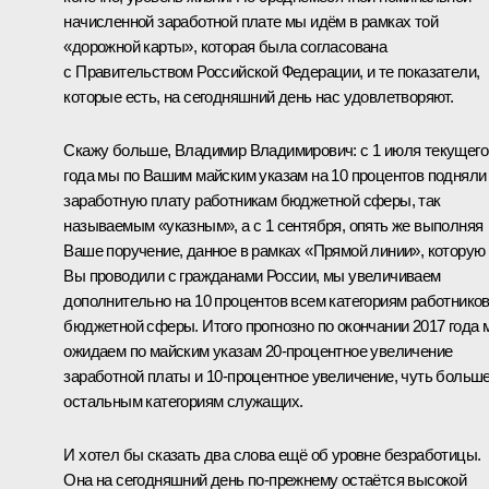
начисленной заработной плате мы идём в рамках той
«дорожной карты», которая была согласована
с Правительством Российской Федерации, и те показатели,
которые есть, на сегодняшний день нас удовлетворяют.
Скажу больше, Владимир Владимирович: с 1 июля текущего
года мы по Вашим майским указам на 10 процентов подняли
заработную плату работникам бюджетной сферы, так
называемым «указным», а с 1 сентября, опять же выполняя
Ваше поручение, данное в рамках «Прямой линии», которую
Вы проводили с гражданами России, мы увеличиваем
дополнительно на 10 процентов всем категориям работнико
бюджетной сферы. Итого прогнозно по окончании 2017 года 
ожидаем по майским указам 20‑процентное увеличение
заработной платы и 10‑процентное увеличение, чуть больше
остальным категориям служащих.
И хотел бы сказать два слова ещё об уровне безработицы.
Она на сегодняшний день по‑прежнему остаётся высокой