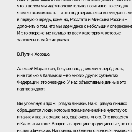
что в целом мы идём положительно, позитивно, то сегодня
я имею возможность – и это подтверждается всеми данными
в первую очередь, конечно, Росстата и Минфина России –
доложить о том, что мы идём даже с небольшим опережени
И это опережение налицо по всем категориям, которые
заложены в майских указах.
В.Путин:
Хорошо.
Алексей Маратович, безусловно, движение вперёд есть,
и не только в Калмыкии – во многих других субъектах
Федерации, это очевидно. У нас объективные данные это
подтверждают.
Вы упомянули про «Прямую линию». На «Прямую линию»
обращаются люди, которые пока изменений не чувствуют,
и таких у нас, к сожалению, ещё очень много. Это касается
и Калмыкии тоже. Вопросы в принципе традиционные, но ес
и специфические. Например, проблемы с водой. Я думаю, ч