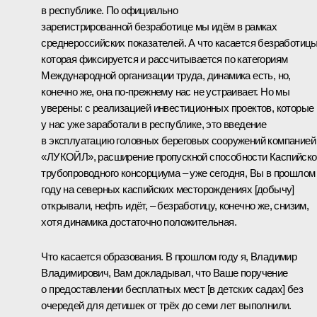
в республике. По официально
зарегистрированной безработице мы идём в рамках
среднероссийских показателей. А что касается безработицы
которая фиксируется и рассчитывается по категориям
Международной организации труда, динамика есть, но,
конечно же, она по‑прежнему нас не устраивает. Но мы
уверены: с реализацией инвестиционных проектов, которые
у нас уже заработали в республике, это введение
в эксплуатацию головных береговых сооружений компанией
«ЛУКОЙЛ», расширение пропускной способности Каспийско
трубопроводного консорциума – уже сегодня, Вы в прошлом
году на северных каспийских месторождениях [добычу]
открывали, нефть идёт, – безработицу, конечно же, снизим,
хотя динамика достаточно положительная.
Что касается образования. В прошлом году я, Владимир
Владимирович, Вам докладывал, что Ваше поручение
о предоставлении бесплатных мест [в детских садах] без
очередей для детишек от трёх до семи лет выполнили.