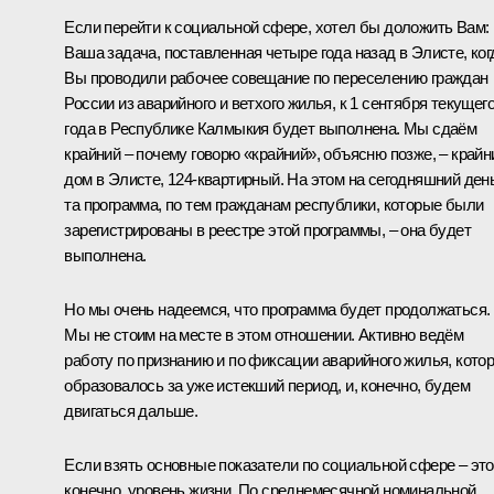
Если перейти к социальной сфере, хотел бы доложить Вам:
Ваша задача, поставленная четыре года назад в Элисте, ког
Вы проводили рабочее совещание по переселению граждан
России из аварийного и ветхого жилья, к 1 сентября текущег
года в Республике Калмыкия будет выполнена. Мы сдаём
крайний – почему говорю «крайний», объясню позже, – крайн
дом в Элисте, 124‑квартирный. На этом на сегодняшний ден
та программа, по тем гражданам республики, которые были
зарегистрированы в реестре этой программы, – она будет
выполнена.
Но мы очень надеемся, что программа будет продолжаться.
Мы не стоим на месте в этом отношении. Активно ведём
работу по признанию и по фиксации аварийного жилья, кото
образовалось за уже истекший период, и, конечно, будем
двигаться дальше.
Если взять основные показатели по социальной сфере – это
конечно, уровень жизни. По среднемесячной номинальной