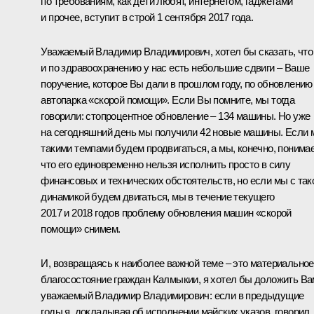
по требованиям, как дети любят, интернетом, гаджетами
и прочее, вступит в строй 1 сентября 2017 года.
Уважаемый Владимир Владимирович, хотел бы сказать, что
и по здравоохранению у нас есть небольшие сдвиги – Ваше
поручение, которое Вы дали в прошлом году, по обновлению
автопарка «скорой помощи». Если Вы помните, мы тогда
говорили: стопроцентное обновление – 134 машины. Но уже
на сегодняшний день мы получили 42 новые машины. Если
такими темпами будем продвигаться, а мы, конечно, понима
что его единовременно нельзя исполнить просто в силу
финансовых и технических обстоятельств, но если мы с так
динамикой будем двигаться, мы в течение текущего
2017 и 2018 годов проблему обновления машин «скорой
помощи» снимем.
И, возвращаясь к наиболее важной теме – это материальное
благосостояние граждан Калмыкии, я хотел бы доложить Ва
уважаемый Владимир Владимирович: если в предыдущие
годы я, докладывая об исполнении майских указов, говорил,