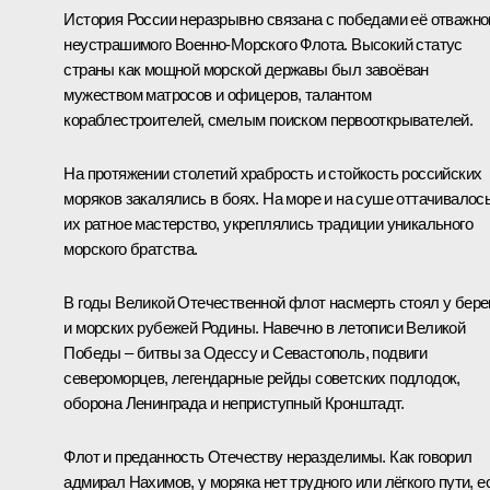
История России неразрывно связана с победами её отважног
неустрашимого Военно-Морского Флота. Высокий статус
страны как мощной морской державы был завоёван
мужеством матросов и офицеров, талантом
кораблестроителей, смелым поиском первооткрывателей.
На протяжении столетий храбрость и стойкость российских
моряков закалялись в боях. На море и на суше оттачивалос
их ратное мастерство, укреплялись традиции уникального
морского братства.
В годы Великой Отечественной флот насмерть стоял у бере
и морских рубежей Родины. Навечно в летописи Великой
Победы – битвы за Одессу и Севастополь, подвиги
североморцев, легендарные рейды советских подлодок,
оборона Ленинграда и неприступный Кронштадт.
Флот и преданность Отечеству неразделимы. Как говорил
адмирал Нахимов, у моряка нет трудного или лёгкого пути, е