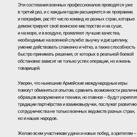
Эти состязания военных профессионалов проводятся уже
в третий раз, и с каждым годом расширяется их программа
и география, растёт число команд из разных стран, которые
демонстрируют своё воинское мастерство и на суше,
и на море, и в воздухе, проявляют лучшие качества,
необходимые на военной службе: выучку и дисциплину,
умение действовать слаженно и чётко, а также способность
быстро принимать решения, от которых в реальной боевой
обстановке зависит не только успех операции, но и жизнь
товарищей.
Уверен, что нынешние Армейские международные игры
помогут обменяться опытом, сравнить возможности различ
образцов вооружения и техники, но главное – будут укрепля
традиции партнёрства и взаимовыручки, послужат развитию
сотрудничества не только военных ведомств разных стран,
но и наших народов.
Желаю всем участникам удачи и новых побед, а зрителям –