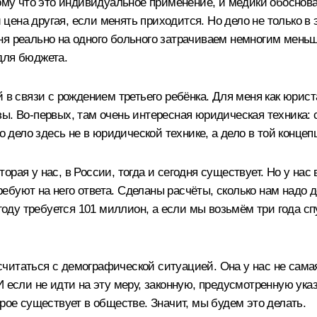
тому что это индивидуальное применение, и медики обоснов
и цена другая, если менять приходится. Но дело не только в
я реально на одного больного затрачиваем немногим меньш
для бюджета.
 в связи с рождением третьего ребёнка. Для меня как юриста
ы. Во‑первых, там очень интересная юридическая техника: с
о дело здесь не в юридической технике, а дело в той концеп
рая у нас, в России, тогда и сегодня существует. Но у нас
требуют на него ответа. Сделаны расчёты, сколько нам надо д
 году требуется 101 миллион, а если мы возьмём три года с
е считаться с демографической ситуацией. Она у нас не сам
 если не идти на эту меру, законную, предусмотренную указо
рое существует в обществе. Значит, мы будем это делать.