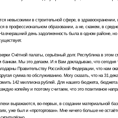
тся невысокими в строительной сфере, в здравоохранении, 
ся в профессиональном образовании, а не, скажем, в средне
 На вчерашний день задолженность была в одном районе, но
существует.
оверки Счётной палаты, серьёзный долг. Республика в это
м банкам. Мы это делаем. И я Вам докладываю, что сегодн
агодарны Правительству Российской Федерации, что нам ок
другая сумма по обслуживанию. Могу сказать, что на 31 дек
номить 142 миллиона рублей. Для нашего бюджета, бюджета
аждую копейку и поэтому считаем, что это позитивное напр
спехи выражаются, во-первых, в создании материальной базы
ях, уже был и «проторгован». Мне ничего больше не остаётся
 скрупулёзно.