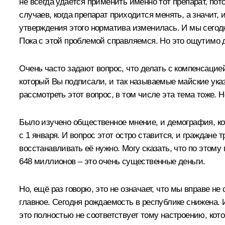
не всегда удаётся применить именно тот препарат, по
случаев, когда препарат приходится менять, а значит, 
утверждения этого норматива изменилась. И мы сегодн
Пока с этой проблемой справляемся. Но это ощутимо 
Очень часто задают вопрос, что делать с компенсацией
который Вы подписали, и так называемые майские указ
рассмотреть этот вопрос, в том числе эта тема тоже. Н
Было изучено общественное мнение, и демография, кото
с 1 января. И вопрос этот остро ставится, и граждане 
восстанавливать её нужно. Могу сказать, что по этому
648 миллионов – это очень существенные деньги.
Но, ещё раз говорю, это не означает, что мы вправе н
главное. Сегодня рождаемость в республике снижена. И
это полностью не соответствует тому настроению, кото