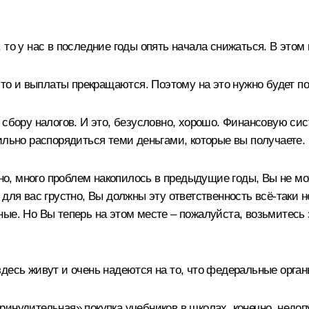
 то у нас в последние годы опять начала снижаться. В этом
что и выплаты прекращаются. Поэтому на это нужно будет п
 сбору налогов. И это, безусловно, хорошо. Финансовую сис
ильно распорядиться теми деньгами, которые вы получаете.
чно, много проблем накопилось в предыдущие годы, Вы не мо
для вас грустно, Вы должны эту ответственность всё‑таки не
ые. Но Вы теперь на этом месте – пожалуйста, возьмитесь з
десь живут и очень надеются на то, что федеральные орган
инудительная» покупка учебников в школах, конечно, недоп