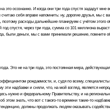
а это осознанно. И когда они три года спустя зададут мне 
я считаю себя вправе напомнить: ну, дорогие друзья, мы с в
а, поэтому расходы дальнейшие планируем с учётом этого об
год спустя, через три года, сумма со 101 миллиона вырасте
: да, были деньги, мы с вами принимали решение, помните об
и года. Это не на три года, это постоянная мера, действующ
оэффициентом рождаемости, и, судя по всему, специалисты
му эти надбавки и сняли, что, на мой взгляд, является неп
десь нужно и федеральному Правительству, и на региональн
б этом знать, что вот с такого‑то времени такие‑то надбав
 тенденцию, должны продолжать людям оказывать содействи