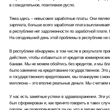
в созидательное, позитивное русло.
Тема здесь – невысокие заработные платы. Они являю
зарплата, больше всего заработная плата выплачивает
в республике нет задолженности по заработной плате.
На сегодняшний день этой проблемы в республике не 
В республике обнаружен, в том числе в результате пр
действия, чтобы избавиться от кредитов коммерчески
банкам. Мы не можем обойтись без кредитов, и мы бл
было заменено на кредитование государственное. Это 
и государственного кредитования, мы планируем сэко
миллиона – это вполне реальные деньги. Мы считаем к
У нас есть заметные успехи в здравоохранении. Эти у
был сформирован и, как принято говорить в таких случа
пардон, не разворовывается ли он, что я делаю весьма