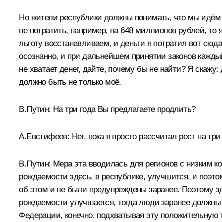
Но жители республики должны понимать, что мы идём н
не потратить, например, на 648 миллионов рублей, то 
льготу восстанавливаем, и деньги я потратил вот сюд
осознанно, и при дальнейшем принятии законов каждый 
не хватает денег, дайте, почему бы не найти? Я скажу
должно быть не только моё.
В.Путин:
На три года Вы предлагаете продлить?
А.Евстифеев:
Нет, пока я просто рассчитал рост на тр
В.Путин:
Мера эта вводилась для регионов с низким к
рождаемости здесь, в республике, улучшится, и поэто
об этом и не были предупреждены заранее. Поэтому з
рождаемости улучшается, тогда люди заранее должны о
Федерации, конечно, подхватывая эту положительную