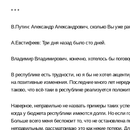
* * *
В.Путин:
Александр Александрович, сколько Вы уже ра
А.Евстифеев:
Три дня назад было сто дней.
Владимир Владимирович, конечно, хотелось бы погово
В республике есть трудности, но я бы не хотел акценти
на позитивные изменения. Последние много лет нередко
таково, что всё-таки в республике реализуется полож
Наверное, неправильно не назвать примеры таких успе
когда у бюджета республики имеются долги. Но если г
Больше всего меня беспокоит то, что не остановлена п
неправильным, рассматриваю это как некие потери. Дл