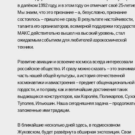
в далёком 1992 году, и в этом году он отмечает своё 25-летие
Мы знаем, что это признание – а, безусловно, признание
состоялось – пришло не сразу. В результате настойчивости,
таланта его организаторов, всемерной поддержки государст
МАКС действительно вышел на высокий уровень, стал
ожидаемым событием для любителей аэрокосмической
техники.
Развитие авиации и освоение космоса всегда интересовали
российское общество. И сразу можно сказать – это значима
часть нашей общей культуры, а история отечественной
космонавтики и авиастроения – предмет общенациональной
гордости, и по праву, как и величайшие достижения таких
выдающихся конструкторов, как Королёв, Поликарпов, Сухо
Туполев, Ильюшин. Наша сегодняшняя задача – продолжат
заложенные ими традиции.
В ближайшие несколько дней здесь, в подмосковном
Жуковском, будет развёрнута обширная экспозиция. Свои