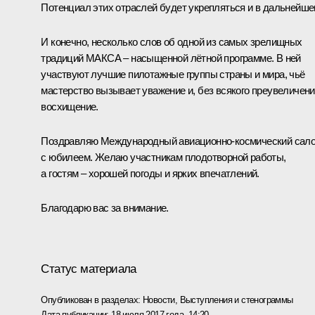
Потенциал этих отраслей будет укрепляться и в дальнейше
И конечно, несколько слов об одной из самых зрелищных
традиций МАКСА – насыщенной лётной программе. В ней
участвуют лучшие пилотажные группы страны и мира, чьё
мастерство вызывает уважение и, без всякого преувеличени
восхищение.
Поздравляю Международный авиационно-космический сал
с юбилеем. Желаю участникам плодотворной работы,
а гостям – хорошей погоды и ярких впечатлений.
Благодарю вас за внимание.
Статус материала
Опубликован в разделах:
Новости
,
Выступления и стенограммы
Дата публикации:
18 июля 2017 года, 14:20