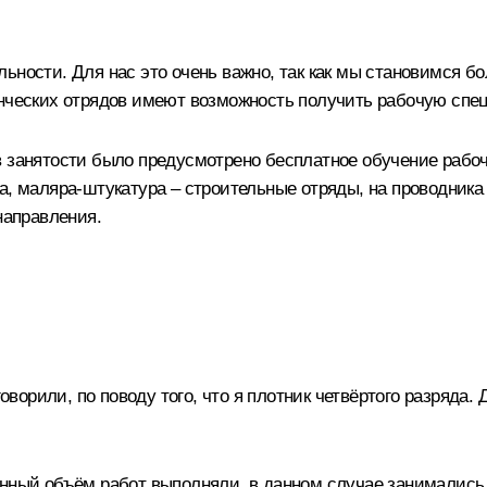
ьности. Для нас это очень важно, так как мы становимся б
нческих отрядов имеют возможность получить рабочую спец
в занятости было предусмотрено бесплатное обучение рабо
а, маляра-штукатура – строительные отряды, на проводника 
направления.
говорили, по поводу того, что я плотник четвёртого разряда.
лённый объём работ выполняли, в данном случае занимали