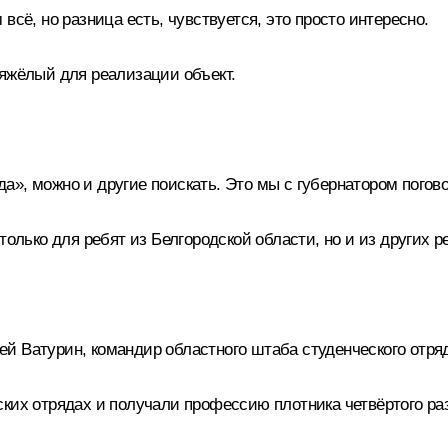
сё, но разница есть, чувствуется, это просто интересно.
тяжёлый для реализации объект.
ида», можно и другие поискать. Это мы с губернатором пого
олько для ребят из Белгородской области, но и из других р
 Ватурин, командир областного штаба студенческого отряд
ских отрядах и получали профессию плотника четвёртого ра