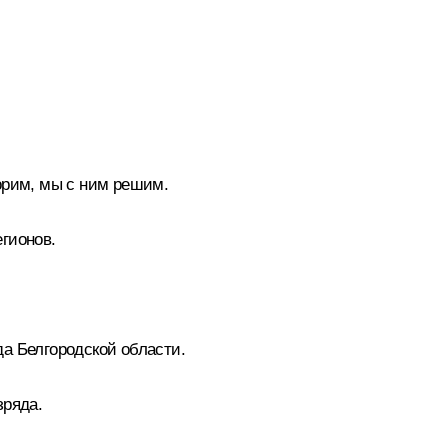
ворим, мы с ним решим.
егионов.
а Белгородской области.
зряда.