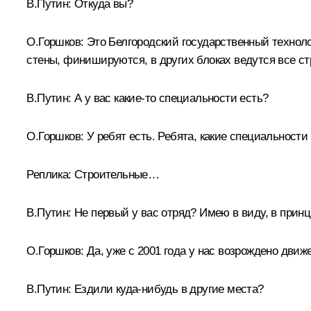
В.Путин:
Откуда вы?
О.Горшков:
Это Белгородский государственный техноло
стены, финишируются, в других блоках ведутся все с
В.Путин:
А у вас какие‑то специальности есть?
О.Горшков:
У ребят есть. Ребята, какие специальност
Реплика:
Строительные…
В.Путин:
Не первый у вас отряд? Имею в виду, в принц
О.Горшков:
Да, уже с 2001 года у нас возрождено движ
В.Путин:
Ездили куда-нибудь в другие места?